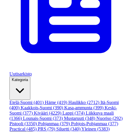
Uutisarkisto
Kategoria
Etelä-Suomi
(401)
Häme
(419)
Haulikko
(2712)
Itä-Suomi
(400)
Kaakkois-Suomi
(390)
Kasa-ammunta
(399)
Keski-
Suomi
(377)
Kivääri
(4229)
Lappi
(374)
Liikkuva maali
(1366)
Lounais-Suomi
(373)
Mustaruuti
(348)
Nuoriso
(292)
Pistooli
(3350)
Pohjanmaa
(379)
Pohjois-Pohjanmaa
(377)
Practical
(485)
PRS
(79)
Siluetti
(340)
Yleinen
(5383)