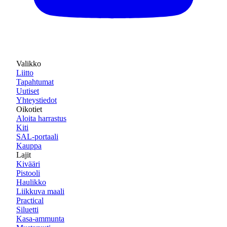
Valikko
Liitto
Tapahtumat
Uutiset
Yhteystiedot
Oikotiet
Aloita harrastus
Kiti
SAL-portaali
Kauppa
Lajit
Kivääri
Pistooli
Haulikko
Liikkuva maali
Practical
Siluetti
Kasa-ammunta