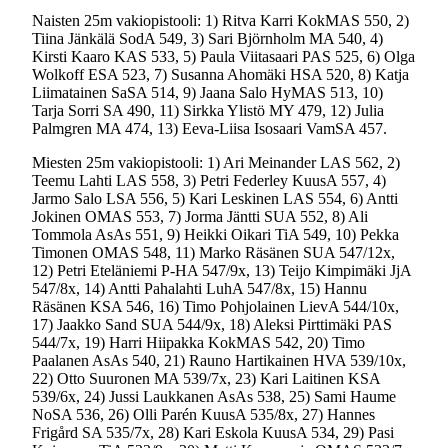
Naisten 25m vakiopistooli: 1) Ritva Karri KokMAS 550, 2)
Tiina Jänkälä SodA 549, 3) Sari Björnholm MA 540, 4)
Kirsti Kaaro KAS 533, 5) Paula Viitasaari PAS 525, 6) Olga
Wolkoff ESA 523, 7) Susanna Ahomäki HSA 520, 8) Katja
Liimatainen SaSA 514, 9) Jaana Salo HyMAS 513, 10)
Tarja Sorri SA 490, 11) Sirkka Ylistö MY 479, 12) Julia
Palmgren MA 474, 13) Eeva-Liisa Isosaari VamSA 457.
Miesten 25m vakiopistooli: 1) Ari Meinander LAS 562, 2)
Teemu Lahti LAS 558, 3) Petri Federley KuusA 557, 4)
Jarmo Salo LSA 556, 5) Kari Leskinen LAS 554, 6) Antti
Jokinen OMAS 553, 7) Jorma Jäntti SUA 552, 8) Ali
Tommola AsAs 551, 9) Heikki Oikari TiA 549, 10) Pekka
Timonen OMAS 548, 11) Marko Räsänen SUA 547/12x,
12) Petri Eteläniemi P-HA 547/9x, 13) Teijo Kimpimäki JjA
547/8x, 14) Antti Pahalahti LuhA 547/8x, 15) Hannu
Räsänen KSA 546, 16) Timo Pohjolainen LievA 544/10x,
17) Jaakko Sand SUA 544/9x, 18) Aleksi Pirttimäki PAS
544/7x, 19) Harri Hiipakka KokMAS 542, 20) Timo
Paalanen AsAs 540, 21) Rauno Hartikainen HVA 539/10x,
22) Otto Suuronen MA 539/7x, 23) Kari Laitinen KSA
539/6x, 24) Jussi Laukkanen AsAs 538, 25) Sami Haume
NoSA 536, 26) Olli Parén KuusA 535/8x, 27) Hannes
Frigård SA 535/7x, 28) Kari Eskola KuusA 534, 29) Pasi