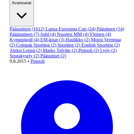
Avainsanat
Pääuutinen
(1612)
Lapua Eurooppa Cup
(24)
Pääutinen
(14)
Päääuutinen
(7)
Suhl
(4)
Nuorten MM
(4)
Yleinen
(4)
Kymppigolf
(4)
EM-kisat
(3)
Haulikko
(2)
Mopsi Veromaa
(2)
Compak Sporting
(2)
Sporting
(2)
English Sporting
(2)
Aleksi Leppä
(2)
Marko Talvitie
(2)
Pistooli
(2)
Lyijy
(2)
Seurakysely
(2)
Pääuutiset
(2)
9.8.2015
•
Pistooli