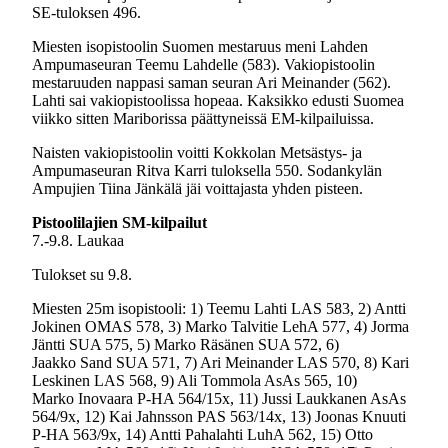
SE-tuloksen 496.
Miesten isopistoolin Suomen mestaruus meni Lahden
Ampumaseuran Teemu Lahdelle (583). Vakiopistoolin
mestaruuden nappasi saman seuran Ari Meinander (562).
Lahti sai vakiopistoolissa hopeaa. Kaksikko edusti Suomea
viikko sitten Mariborissa päättyneissä EM-kilpailuissa.
Naisten vakiopistoolin voitti Kokkolan Metsästys- ja
Ampumaseuran Ritva Karri tuloksella 550. Sodankylän
Ampujien Tiina Jänkälä jäi voittajasta yhden pisteen.
Pistoolilajien SM-kilpailut
7.-9.8. Laukaa
Tulokset su 9.8.
Miesten 25m isopistooli: 1) Teemu Lahti LAS 583, 2) Antti
Jokinen OMAS 578, 3) Marko Talvitie LehA 577, 4) Jorma
Jäntti SUA 575, 5) Marko Räsänen SUA 572, 6)
Jaakko Sand SUA 571, 7) Ari Meinander LAS 570, 8) Kari
Leskinen LAS 568, 9) Ali Tommola AsAs 565, 10)
Marko Inovaara P-HA 564/15x, 11) Jussi Laukkanen AsAs
564/9x, 12) Kai Jahnsson PAS 563/14x, 13) Joonas Knuuti
P-HA 563/9x, 14) Antti Pahalahti LuhA 562, 15) Otto