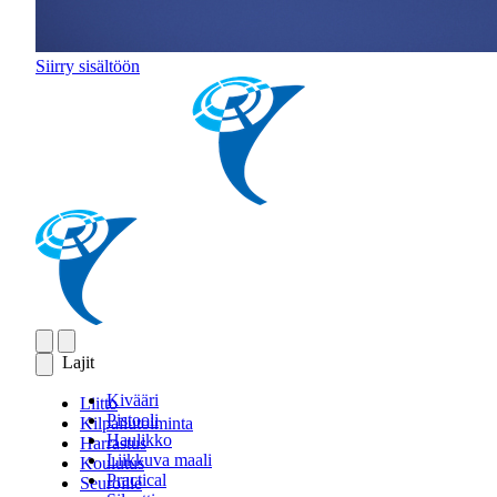
Siirry sisältöön
Lajit
Kivääri
Liitto
Pistooli
Kilpailutoiminta
Haulikko
Harrastus
Liikkuva maali
Koulutus
Practical
Seuroille