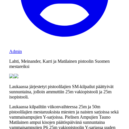
Admin
Lahti, Meinander, Karri ja Matilainen pistoolin Suomen
mestareiksi
Laukaassa järjestetyt pistoolilajien SM-kilpailut päättyivät
sunnuntaina, jolloin ammuttiin 25m vakiopistooli ja 25m
isopistooli.
Laukaassa kilpailtiin viikonvaihteessa 25m ja 50m
pistoolilajien mestaruuksista miesten ja naisten sarjoissa sekä
vammaisampujien Y-sarjoissa. Pielisen Ampujien Tauno
Matilainen ampui kisojen päätöspäivänä sunnuntaina
vammaisampujien P6 25m vakiopistoolin Y-sarjassa uuden