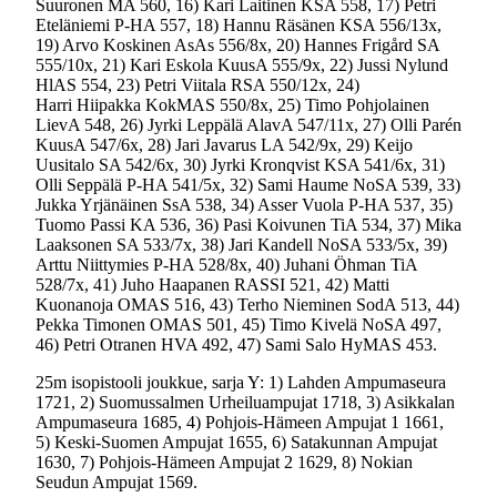
Suuronen MA 560, 16) Kari Laitinen KSA 558, 17) Petri
Eteläniemi P-HA 557, 18) Hannu Räsänen KSA 556/13x,
19) Arvo Koskinen AsAs 556/8x, 20) Hannes Frigård SA
555/10x, 21) Kari Eskola KuusA 555/9x, 22) Jussi Nylund
HlAS 554, 23) Petri Viitala RSA 550/12x, 24)
Harri Hiipakka KokMAS 550/8x, 25) Timo Pohjolainen
LievA 548, 26) Jyrki Leppälä AlavA 547/11x, 27) Olli Parén
KuusA 547/6x, 28) Jari Javarus LA 542/9x, 29) Keijo
Uusitalo SA 542/6x, 30) Jyrki Kronqvist KSA 541/6x, 31)
Olli Seppälä P-HA 541/5x, 32) Sami Haume NoSA 539, 33)
Jukka Yrjänäinen SsA 538, 34) Asser Vuola P-HA 537, 35)
Tuomo Passi KA 536, 36) Pasi Koivunen TiA 534, 37) Mika
Laaksonen SA 533/7x, 38) Jari Kandell NoSA 533/5x, 39)
Arttu Niittymies P-HA 528/8x, 40) Juhani Öhman TiA
528/7x, 41) Juho Haapanen RASSI 521, 42) Matti
Kuonanoja OMAS 516, 43) Terho Nieminen SodA 513, 44)
Pekka Timonen OMAS 501, 45) Timo Kivelä NoSA 497,
46) Petri Otranen HVA 492, 47) Sami Salo HyMAS 453.
25m isopistooli joukkue, sarja Y: 1) Lahden Ampumaseura
1721, 2) Suomussalmen Urheiluampujat 1718, 3) Asikkalan
Ampumaseura 1685, 4) Pohjois-Hämeen Ampujat 1 1661,
5) Keski-Suomen Ampujat 1655, 6) Satakunnan Ampujat
1630, 7) Pohjois-Hämeen Ampujat 2 1629, 8) Nokian
Seudun Ampujat 1569.