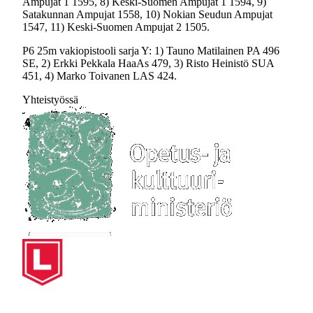
Ampujat 1 1595, 8) Keski-Suomen Ampujat 1 1594, 9)
Satakunnan Ampujat 1558, 10) Nokian Seudun Ampujat
1547, 11) Keski-Suomen Ampujat 2 1505.
P6 25m vakiopistooli sarja Y: 1) Tauno Matilainen PA 496
SE, 2) Erkki Pekkala HaaAs 479, 3) Risto Heinistö SUA
451, 4) Marko Toivanen LAS 424.
Yhteistyössä