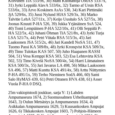
Koivunen TiA 533/9x, 30) Matti Kuonanoja OMAS 533/7x,
31) Jyrki Leppälä AlavA 533/6x, 32) Tarmo af Ursin RSA
533/6x, 33) Arvo Koskinen AsAs 530, 34) Kari Pirttimäki
JjA 529/6x, 35) Jussi Nylund HlAS 529/3x, 36) Marko
Talvitie LehA 527/11x, 37) Keijo Uusitalo SA 527/5x, 38)
Joonas Knuuti P-HA 526, 39) Jukka Yrjänäinen SsA 524,
40) Tomi Lempiäinen P-HA 522/10x, 41) Olli Seppälä P-
HA 522/5x, 42) Juhani Öhman TiA 521/8x, 43) Jyrki Turja
LSA 521/7x, 44) Petri Viitala RSA 515/3x, 45) Jari
Laaksonen JSA 515/2x, 46) Jari Kandell NoSA 511, 47)
Tuomo Passi KA 509/8x, 48) Jyrki Kronqvist KSA 509/3x,
49) Timo Tulokas KAS 507, 50) Juho Haapanen RASSI
504, 51) Vesa Kemppi KSA 503, 52) Esa Lehtovirta KSA
502, 53) Timo Kivelä NoSA 500/4x, 54) Harri Liimatainen
KSA 500/3x, 55) Jari Javarus LA 498, 56) Mika Laaksonen
SA 496, 57) Matti Kunttu KSA 491/4x, 58) Arttu Niittymies
P-HA 491/1x, 59) Terho Nieminen SodA 466, 60) Sami
Salo HyMAS 439, 61) Petri Otranen HVA 438, 61) Asser
Vuola P-HA 0 DSQ.
25m vakiopistooli joukkue, sarja Y: 1) Lahden
Ampumaseura 1674, 2) Suomussalmen Urheiluampujat
1643, 3) Oulun Metsästys ja Ampumaseura 1634, 4)
Asikkalan Ampumaseura 1629, 5) Kuusankosken Ampujat
1626, 6) Tikkakosken Ampujat 1603, 7) Pohjois-Hämeen