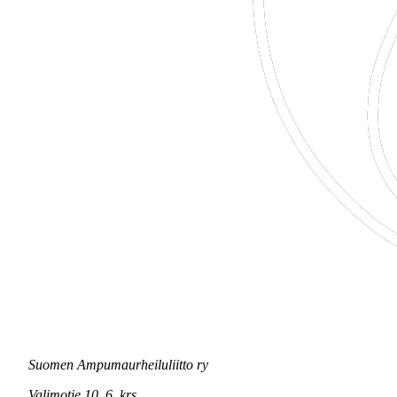
Suomen Ampumaurheiluliitto ry
Valimotie 10, 6. krs