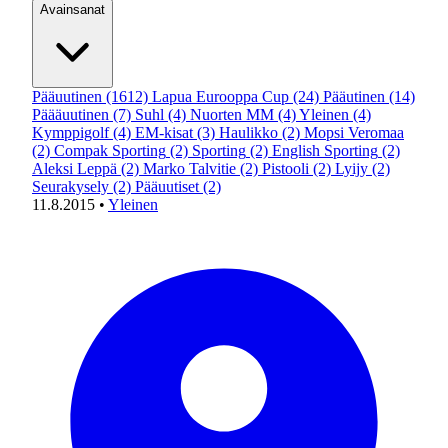
Avainsanat
Pääuutinen
(1612)
Lapua Eurooppa Cup
(24)
Pääutinen
(14)
Päääuutinen
(7)
Suhl
(4)
Nuorten MM
(4)
Yleinen
(4)
Kymppigolf
(4)
EM-kisat
(3)
Haulikko
(2)
Mopsi Veromaa
(2)
Compak Sporting
(2)
Sporting
(2)
English Sporting
(2)
Aleksi Leppä
(2)
Marko Talvitie
(2)
Pistooli
(2)
Lyijy
(2)
Seurakysely
(2)
Pääuutiset
(2)
11.8.2015
•
Yleinen