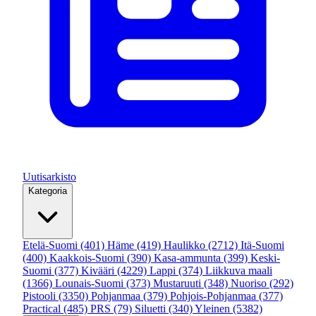
Uutisarkisto
Kategoria
Etelä-Suomi
(401)
Häme
(419)
Haulikko
(2712)
Itä-Suomi
(400)
Kaakkois-Suomi
(390)
Kasa-ammunta
(399)
Keski-
Suomi
(377)
Kivääri
(4229)
Lappi
(374)
Liikkuva maali
(1366)
Lounais-Suomi
(373)
Mustaruuti
(348)
Nuoriso
(292)
Pistooli
(3350)
Pohjanmaa
(379)
Pohjois-Pohjanmaa
(377)
Practical
(485)
PRS
(79)
Siluetti
(340)
Yleinen
(5382)