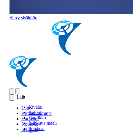
Siirry sisältöön
Lajit
Kivääri
Liitto
Pistooli
Kilpailutoiminta
Haulikko
Harrastus
Liikkuva maali
Koulutus
Practical
Seuroille