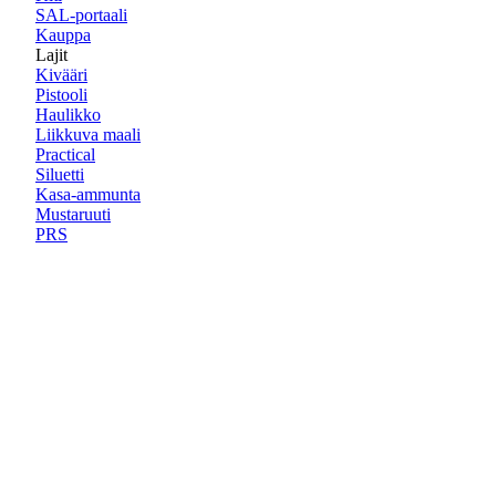
SAL-portaali
Kauppa
Lajit
Kivääri
Pistooli
Haulikko
Liikkuva maali
Practical
Siluetti
Kasa-ammunta
Mustaruuti
PRS