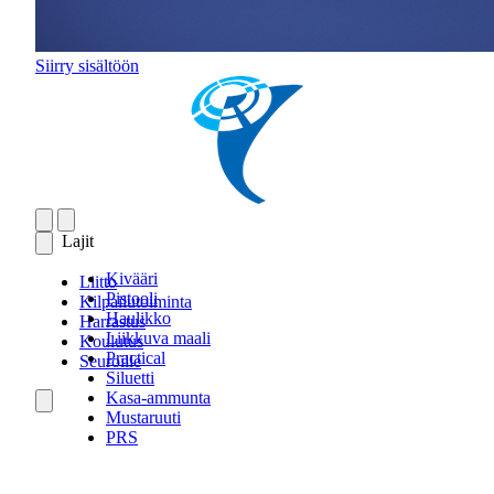
Siirry sisältöön
Lajit
Kivääri
Liitto
Pistooli
Kilpailutoiminta
Haulikko
Harrastus
Liikkuva maali
Koulutus
Practical
Seuroille
Siluetti
Kasa-ammunta
Mustaruuti
PRS