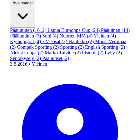
Avainsanat
Pääuutinen
(1612)
Lapua Eurooppa Cup
(24)
Pääutinen
(14)
Päääuutinen
(7)
Suhl
(4)
Nuorten MM
(4)
Yleinen
(4)
Kymppigolf
(4)
EM-kisat
(3)
Haulikko
(2)
Mopsi Veromaa
(2)
Compak Sporting
(2)
Sporting
(2)
English Sporting
(2)
Aleksi Leppä
(2)
Marko Talvitie
(2)
Pistooli
(2)
Lyijy
(2)
Seurakysely
(2)
Pääuutiset
(2)
3.5.2016
•
Yleinen