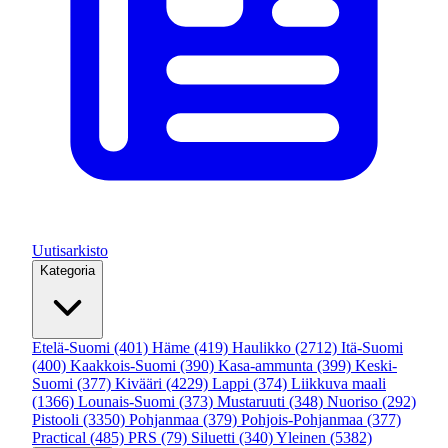
Uutisarkisto
Kategoria
Etelä-Suomi
(401)
Häme
(419)
Haulikko
(2712)
Itä-Suomi
(400)
Kaakkois-Suomi
(390)
Kasa-ammunta
(399)
Keski-
Suomi
(377)
Kivääri
(4229)
Lappi
(374)
Liikkuva maali
(1366)
Lounais-Suomi
(373)
Mustaruuti
(348)
Nuoriso
(292)
Pistooli
(3350)
Pohjanmaa
(379)
Pohjois-Pohjanmaa
(377)
Practical
(485)
PRS
(79)
Siluetti
(340)
Yleinen
(5382)