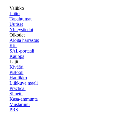
Valikko
Liitto
Tapahtumat
Uutiset
Yhteystiedot
Oikotiet
Aloita harrastus
Kiti
SAL-portaali
Kauppa
Lajit
Kivääri
Pistooli
Haulikko
Liikkuva maali
Practical
Siluetti
Kasa-ammunta
Mustaruuti
PRS