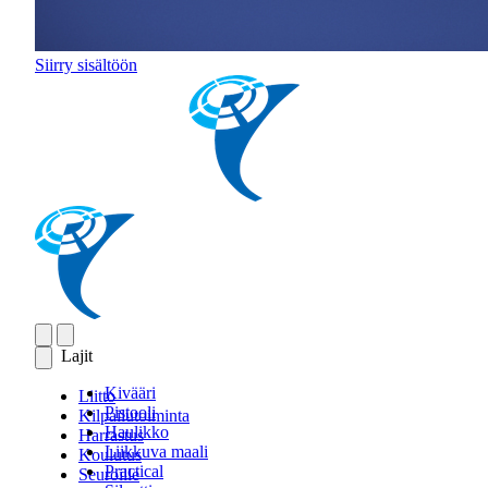
Siirry sisältöön
Lajit
Kivääri
Liitto
Pistooli
Kilpailutoiminta
Haulikko
Harrastus
Liikkuva maali
Koulutus
Practical
Seuroille