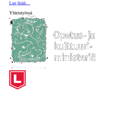
Lue lisää…
Yhteistyössä