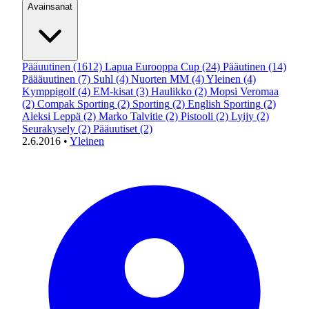
Avainsanat
Pääuutinen
(1612)
Lapua Eurooppa Cup
(24)
Pääutinen
(14)
Päääuutinen
(7)
Suhl
(4)
Nuorten MM
(4)
Yleinen
(4)
Kymppigolf
(4)
EM-kisat
(3)
Haulikko
(2)
Mopsi Veromaa
(2)
Compak Sporting
(2)
Sporting
(2)
English Sporting
(2)
Aleksi Leppä
(2)
Marko Talvitie
(2)
Pistooli
(2)
Lyijy
(2)
Seurakysely
(2)
Pääuutiset
(2)
2.6.2016
•
Yleinen