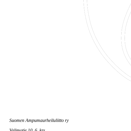
Suomen Ampumaurheiluliitto ry
Valimotie 10, 6. krs