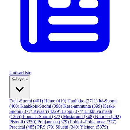
Uutisarkisto
Kategoria
Etelä-Suomi
(401)
Häme
(419)
Haulikko
(2711)
Itä-Suomi
(400)
Kaakkois-Suomi
(390)
Kasa-ammunta
(399)
Keski-
Suomi
(377)
Kivääri
(4229)
Lappi
(374)
Liikkuva maali
(1365)
Lounais-Suomi
(373)
Mustaruuti
(348)
Nuoriso
(292)
Pistooli
(3350)
Pohjanmaa
(379)
Pohjois-Pohjanmaa
(377)
Practical
(485)
PRS
(79)
Siluetti
(340)
Yleinen
(5379)