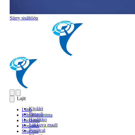
Siirry sisältöön
Lajit
Kivääri
Liitto
Pistooli
Kilpailutoiminta
Haulikko
Harrastus
Liikkuva maali
Koulutus
Practical
Seuroille