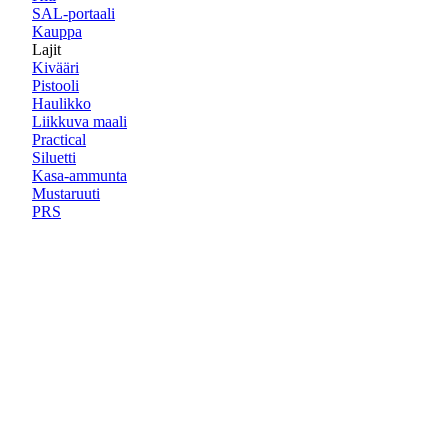
SAL-portaali
Kauppa
Lajit
Kivääri
Pistooli
Haulikko
Liikkuva maali
Practical
Siluetti
Kasa-ammunta
Mustaruuti
PRS