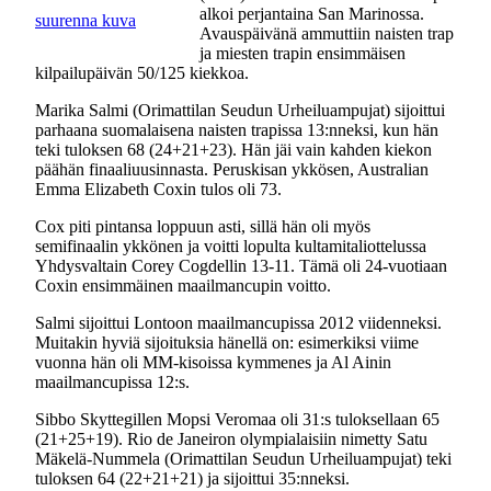
alkoi perjantaina San Marinossa.
suurenna kuva
Avauspäivänä ammuttiin naisten trap
ja miesten trapin ensimmäisen
kilpailupäivän 50/125 kiekkoa.
Marika Salmi (Orimattilan Seudun Urheiluampujat) sijoittui
parhaana suomalaisena naisten trapissa 13:nneksi, kun hän
teki tuloksen 68 (24+21+23). Hän jäi vain kahden kiekon
päähän finaaliuusinnasta. Peruskisan ykkösen, Australian
Emma Elizabeth Coxin tulos oli 73.
Cox piti pintansa loppuun asti, sillä hän oli myös
semifinaalin ykkönen ja voitti lopulta kultamitaliottelussa
Yhdysvaltain Corey Cogdellin 13-11. Tämä oli 24-vuotiaan
Coxin ensimmäinen maailmancupin voitto.
Salmi sijoittui Lontoon maailmancupissa 2012 viidenneksi.
Muitakin hyviä sijoituksia hänellä on: esimerkiksi viime
vuonna hän oli MM-kisoissa kymmenes ja Al Ainin
maailmancupissa 12:s.
Sibbo Skyttegillen Mopsi Veromaa oli 31:s tuloksellaan 65
(21+25+19). Rio de Janeiron olympialaisiin nimetty Satu
Mäkelä-Nummela (Orimattilan Seudun Urheiluampujat) teki
tuloksen 64 (22+21+21) ja sijoittui 35:nneksi.