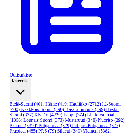
Uutisarkisto
Kategoria
Etelä-Suomi
(401)
Häme
(419)
Haulikko
(2712)
Itä-Suomi
(400)
Kaakkois-Suomi
(390)
Kasa-ammunta
(399)
Keski-
Suomi
(377)
Kivääri
(4229)
Lappi
(374)
Liikkuva maali
(1366)
Lounais-Suomi
(373)
Mustaruuti
(348)
Nuoriso
(292)
Pistooli
(3350)
Pohjanmaa
(379)
Pohjois-Pohjanmaa
(377)
Practical
(485)
PRS
(79)
Siluetti
(340)
Yleinen
(5382)