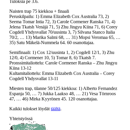
Tuloksia pe 3.6.
Naisten trap 75 kiekkoa + finaali
Peruskilpailu: 1) Emma Elizabeth Cox Australia 73, 2)
Seema Tomar Intia 72, 3) Carole Cormener Ranska 71, 4)
Jelena Tkatsh Venäjä 71, 5) Zhu Jingyu Kiina 71, 6) Corey
Cogdell Yhdysvallat 70/uusinta 3, 7) Silvana Stanco Italia
70/2, … 13) Marika Salmi 68, … 31) Mopsi Veromaa 65, …
35) Satu Mäkelä-Nummela 64. 60 osanottajaa.
Semifinaali: 1) Cox 12/uusinta 1, 2) Cogdell 12/1, 3) Zhu
12/0, 4) Cormener 10, 5) Tomar 8, 6) Tkatsh 7.
Pronssimitaliottelu: Carole Cormener Ranska – Zhu Jingyu
Kiina 13-12
Kultamitaliottelu: Emma Elizabeth Cox Australia – Corey
Cogdell Yhdysvallat 13-11
Miesten trap, tilanne 50/125 kiekkoa: 1) Alberto Fernandez
Espanja 50, … 7) Jukka Laakso 48, … 21) Vesa Törnroos
47, … 46) Mirka Kyyrönen 45. 120 osanottajaa.
Kaikki tulokset löydät
täältä
.
Yhteistyössä