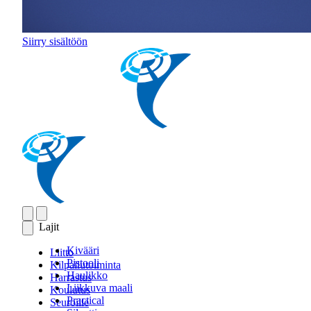
Siirry sisältöön
Lajit
Kivääri
Liitto
Pistooli
Kilpailutoiminta
Haulikko
Harrastus
Liikkuva maali
Koulutus
Practical
Seuroille