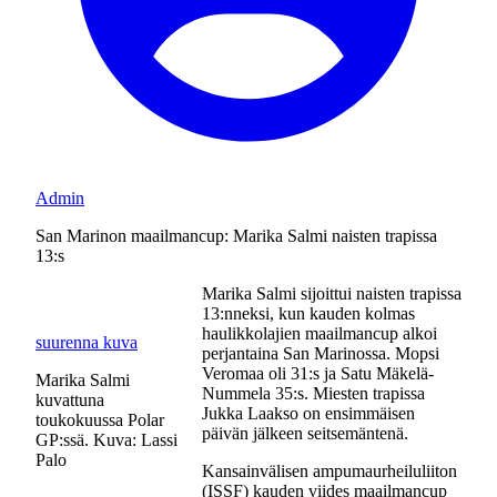
Admin
San Marinon maailmancup: Marika Salmi naisten trapissa
13:s
Marika Salmi sijoittui naisten trapissa
13:nneksi, kun kauden kolmas
haulikkolajien maailmancup alkoi
suurenna kuva
perjantaina San Marinossa. Mopsi
Veromaa oli 31:s ja Satu Mäkelä-
Marika Salmi
Nummela 35:s. Miesten trapissa
kuvattuna
Jukka Laakso on ensimmäisen
toukokuussa Polar
päivän jälkeen seitsemäntenä.
GP:ssä. Kuva: Lassi
Palo
Kansainvälisen ampumaurheiluliiton
(ISSF) kauden viides maailmancup