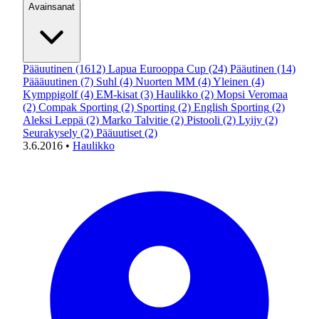
Avainsanat
Pääuutinen
(1612)
Lapua Eurooppa Cup
(24)
Pääutinen
(14)
Päääuutinen
(7)
Suhl
(4)
Nuorten MM
(4)
Yleinen
(4)
Kymppigolf
(4)
EM-kisat
(3)
Haulikko
(2)
Mopsi Veromaa
(2)
Compak Sporting
(2)
Sporting
(2)
English Sporting
(2)
Aleksi Leppä
(2)
Marko Talvitie
(2)
Pistooli
(2)
Lyijy
(2)
Seurakysely
(2)
Pääuutiset
(2)
3.6.2016
•
Haulikko