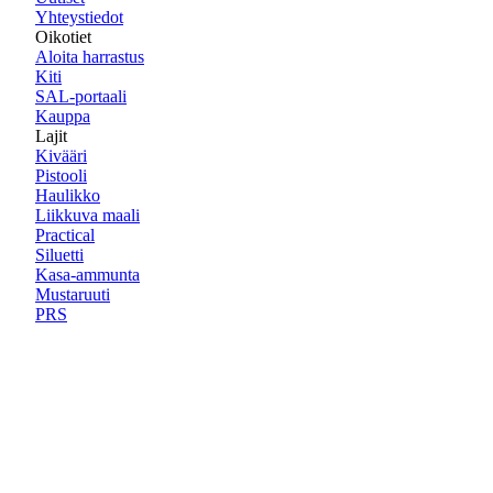
Yhteystiedot
Oikotiet
Aloita harrastus
Kiti
SAL-portaali
Kauppa
Lajit
Kivääri
Pistooli
Haulikko
Liikkuva maali
Practical
Siluetti
Kasa-ammunta
Mustaruuti
PRS