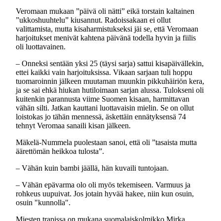
Veromaan mukaan ”päivä oli nätti” eikä torstain kaltainen
”ukkoshuuhtelu” kiusannut. Radoissakaan ei ollut
valittamista, mutta kisaharmistukseksi jäi se, että Veromaan
harjoitukset menivät kahtena päivänä todella hyvin ja fiilis
oli luottavainen.
– Onneksi sentään yksi 25 (täysi sarja) sattui kisapäivällekin,
ettei kaikki vain harjoituksissa. Vikaan sarjaan tuli hoppu
tuomaroinnin jälkeen muutaman muunkin pikkuhäiriön kera,
ja se sai ehkä hiukan hutiloimaan sarjan alussa. Tulokseni oli
kuitenkin parannusta viime Suomen kisaan, harmittavan
vähän silti. Jatkan kauttani luottavaisin mielin. Se on ollut
loistokas jo tähän mennessä, äskettäin ennätyksensä 74
tehnyt Veromaa sanaili kisan jälkeen.
Mäkelä-Nummela puolestaan sanoi, että oli ”tasaista mutta
äärettömän heikkoa tulosta”.
– Vähän kuin bambi jäällä, hän kuvaili tuntojaan.
– Vähän epävarma olo oli myös tekemiseen. Varmuus ja
rohkeus uupuivat. Jos jotain hyvää hakee, niin kun osuin,
osuin "kunnolla".
Miesten trapissa on mukana suomalaiskolmikko Mirka