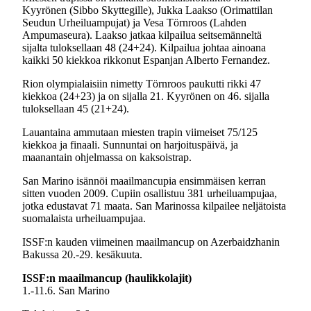
Kyyrönen (Sibbo Skyttegille), Jukka Laakso (Orimattilan
Seudun Urheiluampujat) ja Vesa Törnroos (Lahden
Ampumaseura). Laakso jatkaa kilpailua seitsemänneltä
sijalta tuloksellaan 48 (24+24). Kilpailua johtaa ainoana
kaikki 50 kiekkoa rikkonut Espanjan Alberto Fernandez.
Rion olympialaisiin nimetty Törnroos paukutti rikki 47
kiekkoa (24+23) ja on sijalla 21. Kyyrönen on 46. sijalla
tuloksellaan 45 (21+24).
Lauantaina ammutaan miesten trapin viimeiset 75/125
kiekkoa ja finaali. Sunnuntai on harjoituspäivä, ja
maanantain ohjelmassa on kaksoistrap.
San Marino isännöi maailmancupia ensimmäisen kerran
sitten vuoden 2009. Cupiin osallistuu 381 urheiluampujaa,
jotka edustavat 71 maata. San Marinossa kilpailee neljätoista
suomalaista urheiluampujaa.
ISSF:n kauden viimeinen maailmancup on Azerbaidzhanin
Bakussa 20.-29. kesäkuuta.
ISSF:n maailmancup (haulikkolajit)
1.-11.6. San Marino