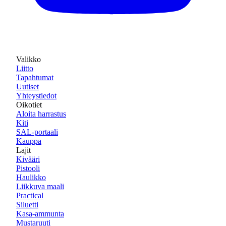
Valikko
Liitto
Tapahtumat
Uutiset
Yhteystiedot
Oikotiet
Aloita harrastus
Kiti
SAL-portaali
Kauppa
Lajit
Kivääri
Pistooli
Haulikko
Liikkuva maali
Practical
Siluetti
Kasa-ammunta
Mustaruuti