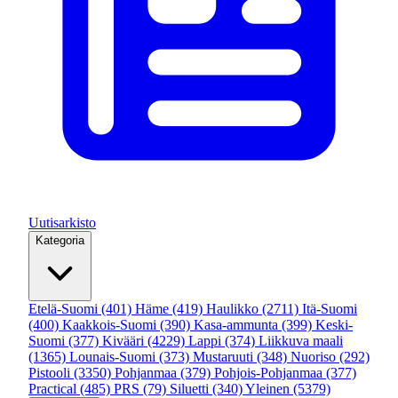
Uutisarkisto
Kategoria
Etelä-Suomi
(401)
Häme
(419)
Haulikko
(2711)
Itä-Suomi
(400)
Kaakkois-Suomi
(390)
Kasa-ammunta
(399)
Keski-
Suomi
(377)
Kivääri
(4229)
Lappi
(374)
Liikkuva maali
(1365)
Lounais-Suomi
(373)
Mustaruuti
(348)
Nuoriso
(292)
Pistooli
(3350)
Pohjanmaa
(379)
Pohjois-Pohjanmaa
(377)
Practical
(485)
PRS
(79)
Siluetti
(340)
Yleinen
(5379)