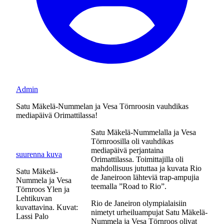
Admin
Satu Mäkelä-Nummelan ja Vesa Törnroosin vauhdikas
mediapäivä Orimattilassa!
Satu Mäkelä-Nummelalla ja Vesa
Törnroosilla oli vauhdikas
mediapäivä perjantaina
suurenna kuva
Orimattilassa. Toimittajilla oli
mahdollisuus jututtaa ja kuvata Rio
Satu Mäkelä-
de Janeiroon lähteviä trap-ampujia
Nummela ja Vesa
teemalla ”Road to Rio”.
Törnroos Ylen ja
Lehtikuvan
Rio de Janeiron olympialaisiin
kuvattavina. Kuvat:
nimetyt urheiluampujat Satu Mäkelä-
Lassi Palo
Nummela ja Vesa Törnroos olivat