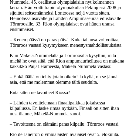
Nummela, 45, osallistuu olympialaisiin nyt kolmannen
kerran. Hän voitti trapin olympiakultaa Pekingissä 2008 ja
sijoittui seitsemänneksi Lontoossa neljä vuotta sitten.
Heinolassa asuvalle ja Lahden Ampumaseuraa edustavalle
Törnroosille, 33, Rion olympialaiset ovat hänen uransa
ensimmäiset.
– Kenen päässä on paras päivä. Kuka tahansa voi voittaa,
Törnroos vastasi kysymykseen menestysmahdollisuuksista.
Kun Mäkelä-Nummelalta ja Törnroosilta kysyttiin, mitä
mieltä he ovat siitä, että Rion ampumaurheilussa on mukana
kaksikko Päijät-Hämeestä, Mäkelä-Nummela vastasi:
– Ehkä täällä on tehty jotain oikein! Ja kyllä, on se jännä
asia, että me molemmat olemme tältä seudulta.
Entä sitten ne tavoitteet Riossa?
– Lähden tavoittelemaan finaalipaikkaa jokaisessa
kilpailussa. En laske rimaa nytkään. Finaali on sitten ihan
uusi tilanne, Mäkelä-Nummela sanoi.
– Tavoitteena on elämäni paras kilpailu, Törnroos vastasi.
Rio de Janeiron olympialaisten avajaiset ovat 5. elokuuta.