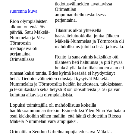
tiedotusvälineiden tavattavissa
Orimattilan
suurenna kuva
ampumaurheilukeskuksessa
perjantaina.
Rion olympialaisten
alkuun on enää 56
Tilaisuus alkoi yhteisellä
päivää. Satu Mäkelä-
haastattelutuokiolla, jonka jälkeen
Nummelan ja Vesa
Mäkelä-Nummelaa ja Törnroosia oli
Törnroosin
mahdollisuus jututtaa lisää ja kuvata.
mediapäivä oli
perjantaina
Rento ja sanavalmis kaksikko otti
Orimattilassa.
tilanteen heti haltuunsa ja piti hyvää
henkeä yllä koko tilaisuuden ajan eli
runsaat kaksi tuntia. Edes kylmä kesäsää ei hyydyttänyt
heitä. Tiedotusvälineiden edustajat kysyivät Mäkelä-
Nummelalta ja Törnroosilta heidän kaudestaan, tuloksistaan
ja tekniikastaan sekä tietysti Rion olosuhteista ja 56 päivän
kuluttua alkavista olympialaisista.
Lopuksi toimittajilla oli mahdollisuus kokeilla
haulikkoammuntaa itsekin. Esimerkiksi Ylen Nina Vanhatalo
osui kiekkoihin siihen malliin, että häntä ehdotettiin Riossa
Mäkelä-Nummelan vara-ampujaksi.
Orimattilan Seudun Urheiluampujia edustava Mäkelä-