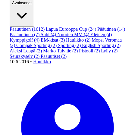
Avainsanat
Pääuutinen
(1612)
Lapua Eurooppa Cup
(24)
Pääutinen
(14)
Päääuutinen
(7)
Suhl
(4)
Nuorten MM
(4)
Yleinen
(4)
Kymppigolf
(4)
EM-kisat
(3)
Haulikko
(2)
Mopsi Veromaa
(2)
Compak Sporting
(2)
Sporting
(2)
English Sporting
(2)
Aleksi Leppä
(2)
Marko Talvitie
(2)
Pistooli
(2)
Lyijy
(2)
Seurakysely
(2)
Pääuutiset
(2)
10.6.2016
•
Haulikko