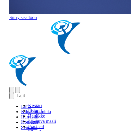
Siirry sisältöön
Lajit
Kivääri
Liitto
Pistooli
Kilpailutoiminta
Haulikko
Harrastus
Liikkuva maali
Koulutus
Practical
Seuroille