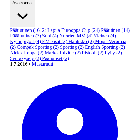
Avainsanat
Pääuutinen
(1612)
Lapua Eurooppa Cup
(24)
Pääutinen
(14)
Päääuutinen
(7)
Suhl
(4)
Nuorten MM
(4)
Yleinen
(4)
Kymppigolf
(4)
EM-kisat
(3)
Haulikko
(2)
Mopsi Veromaa
(2)
Compak Sporting
(2)
Sporting
(2)
English Sporting
(2)
Aleksi Leppä
(2)
Marko Talvitie
(2)
Pistooli
(2)
Lyijy
(2)
Seurakysely
(2)
Pääuutiset
(2)
1.7.2016
•
Mustaruuti