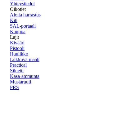
Yhteystiedot
Oikotiet
Aloita harrastus
Kiti
SAL-portaali
Kauppa
Lajit
Kivääri
Pistooli
Haulikko
Liikkuva maali
Practical
Siluetti
Kasa-ammunta
Mustaruuti
PRS