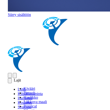
Siirry sisältöön
Lajit
Kivääri
Liitto
Pistooli
Kilpailutoiminta
Haulikko
Harrastus
Liikkuva maali
Koulutus
Practical
Seuroille