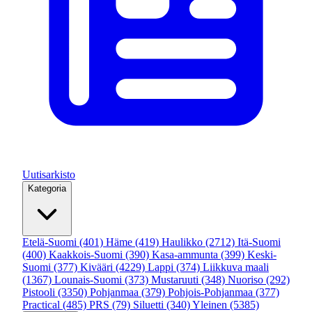
Uutisarkisto
Kategoria
Etelä-Suomi
(401)
Häme
(419)
Haulikko
(2712)
Itä-Suomi
(400)
Kaakkois-Suomi
(390)
Kasa-ammunta
(399)
Keski-
Suomi
(377)
Kivääri
(4229)
Lappi
(374)
Liikkuva maali
(1367)
Lounais-Suomi
(373)
Mustaruuti
(348)
Nuoriso
(292)
Pistooli
(3350)
Pohjanmaa
(379)
Pohjois-Pohjanmaa
(377)
Practical
(485)
PRS
(79)
Siluetti
(340)
Yleinen
(5385)