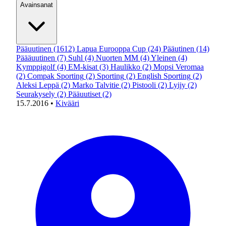
Avainsanat
Pääuutinen
(1612)
Lapua Eurooppa Cup
(24)
Pääutinen
(14)
Päääuutinen
(7)
Suhl
(4)
Nuorten MM
(4)
Yleinen
(4)
Kymppigolf
(4)
EM-kisat
(3)
Haulikko
(2)
Mopsi Veromaa
(2)
Compak Sporting
(2)
Sporting
(2)
English Sporting
(2)
Aleksi Leppä
(2)
Marko Talvitie
(2)
Pistooli
(2)
Lyijy
(2)
Seurakysely
(2)
Pääuutiset
(2)
15.7.2016
•
Kivääri