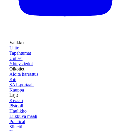
Valikko
Liitto
Tapahtumat
Uutiset
Yhteystiedot
Oikotiet
Aloita harrastus
Kiti
SAL-portaali
Kauppa
Lajit
Kivääri
Pistooli
Haulikko
Liikkuva maali
Practical
Siluetti