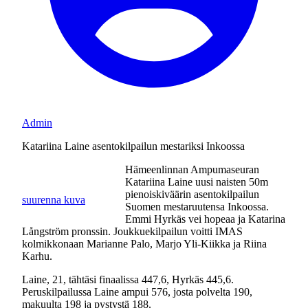
Admin
Katariina Laine asentokilpailun mestariksi Inkoossa
Hämeenlinnan Ampumaseuran
Katariina Laine uusi naisten 50m
pienoiskiväärin asentokilpailun
suurenna kuva
Suomen mestaruutensa Inkoossa.
Emmi Hyrkäs vei hopeaa ja Katarina
Långström pronssin. Joukkuekilpailun voitti IMAS
kolmikkonaan Marianne Palo, Marjo Yli-Kiikka ja Riina
Karhu.
Laine, 21, tähtäsi finaalissa 447,6, Hyrkäs 445,6.
Peruskilpailussa Laine ampui 576, josta polvelta 190,
makuulta 198 ja pystystä 188.