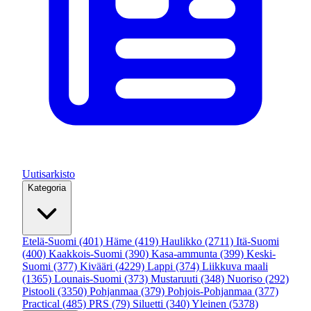
Uutisarkisto
Kategoria
Etelä-Suomi
(401)
Häme
(419)
Haulikko
(2711)
Itä-Suomi
(400)
Kaakkois-Suomi
(390)
Kasa-ammunta
(399)
Keski-
Suomi
(377)
Kivääri
(4229)
Lappi
(374)
Liikkuva maali
(1365)
Lounais-Suomi
(373)
Mustaruuti
(348)
Nuoriso
(292)
Pistooli
(3350)
Pohjanmaa
(379)
Pohjois-Pohjanmaa
(377)
Practical
(485)
PRS
(79)
Siluetti
(340)
Yleinen
(5378)