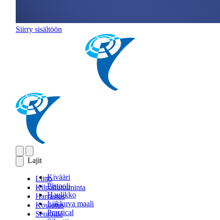
Siirry sisältöön
Lajit
Kivääri
Liitto
Pistooli
Kilpailutoiminta
Haulikko
Harrastus
Liikkuva maali
Koulutus
Practical
Seuroille