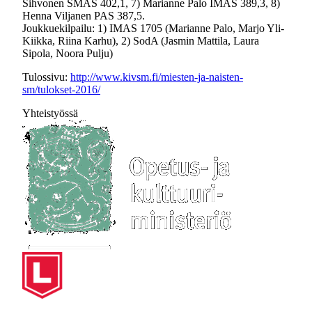
Sihvonen SMAS 402,1, 7) Marianne Palo IMAS 389,3, 8)
Henna Viljanen PAS 387,5.
Joukkuekilpailu: 1) IMAS 1705 (Marianne Palo, Marjo Yli-
Kiikka, Riina Karhu), 2) SodA (Jasmin Mattila, Laura
Sipola, Noora Pulju)
Tulossivu:
http://www.kivsm.fi/miesten-ja-naisten-
sm/tulokset-2016/
Yhteistyössä