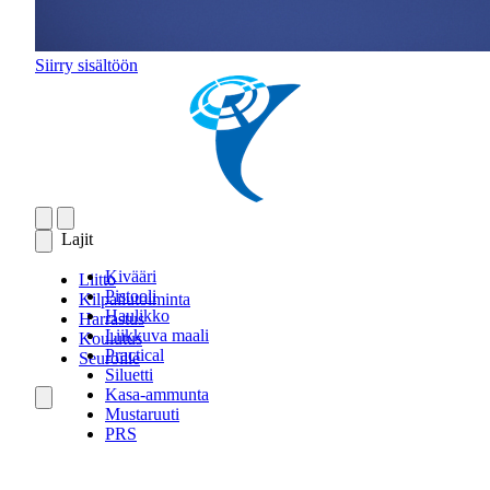
Siirry sisältöön
Lajit
Kivääri
Liitto
Pistooli
Kilpailutoiminta
Haulikko
Harrastus
Liikkuva maali
Koulutus
Practical
Seuroille
Siluetti
Kasa-ammunta
Mustaruuti
PRS