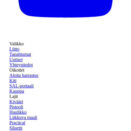
Valikko
Liitto
Tapahtumat
Uutiset
Yhteystiedot
Oikotiet
Aloita harrastus
Kiti
SAL-portaali
Kauppa
Lajit
Kivääri
Pistooli
Haulikko
Liikkuva maali
Practical
Siluetti