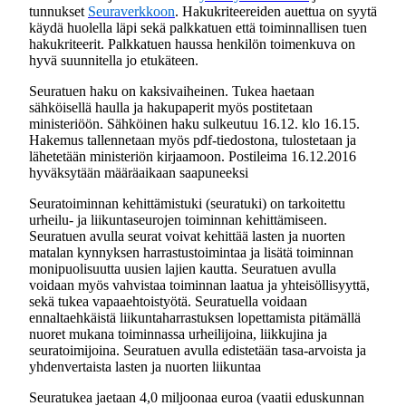
tunnukset
Seuraverkkoon
. Hakukriteereiden auettua on syytä
käydä huolella läpi sekä palkkatuen että toiminnallisen tuen
hakukriteerit. Palkkatuen haussa henkilön toimenkuva on
hyvä suunnitella jo etukäteen.
Seuratuen haku on kaksivaiheinen. Tukea haetaan
sähköisellä haulla ja hakupaperit myös postitetaan
ministeriöön. Sähköinen haku sulkeutuu 16.12. klo 16.15.
Hakemus tallennetaan myös pdf-tiedostona, tulostetaan ja
lähetetään ministeriön kirjaamoon. Postileima 16.12.2016
hyväksytään määräaikaan saapuneeksi
Seuratoiminnan kehittämistuki (seuratuki) on tarkoitettu
urheilu- ja liikuntaseurojen toiminnan kehittämiseen.
Seuratuen avulla seurat voivat kehittää lasten ja nuorten
matalan kynnyksen harrastustoimintaa ja lisätä toiminnan
monipuolisuutta uusien lajien kautta. Seuratuen avulla
voidaan myös vahvistaa toiminnan laatua ja yhteisöllisyyttä,
sekä tukea vapaaehtoistyötä. Seuratuella voidaan
ennaltaehkäistä liikuntaharrastuksen lopettamista pitämällä
nuoret mukana toiminnassa urheilijoina, liikkujina ja
seuratoimijoina. Seuratuen avulla edistetään tasa-arvoista ja
yhdenvertaista lasten ja nuorten liikuntaa
Seuratukea jaetaan 4,0 miljoonaa euroa (vaatii eduskunnan