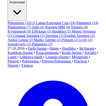
Avainsanat
Pääuutinen
(1612)
Lapua Eurooppa Cup
(24)
Pääutinen
(14)
Päääuutinen
(7)
Suhl
(4)
Nuorten MM
(4)
Yleinen
(4)
Kymppigolf
(4)
EM-kisat
(3)
Haulikko
(2)
Mopsi Veromaa
(2)
Compak Sporting
(2)
Sporting
(2)
English Sporting
(2)
Aleksi Leppä
(2)
Marko Talvitie
(2)
Pistooli
(2)
Lyijy
(2)
Seurakysely
(2)
Pääuutiset
(2)
27.10.2016
•
Etelä-Suomi
•
Häme
•
Haulikko
•
Itä-Suomi
•
Kaakkois-Suomi
•
Kasa-ammunta
•
Keski-Suomi
•
Kivääri
•
Lappi
•
Liikkuva maali
•
Lounais-Suomi
•
Mustaruuti
•
Pistooli
•
Pohjanmaa
•
Pohjois-Pohjanmaa
•
Practical
•
Siluetti
•
Yleinen