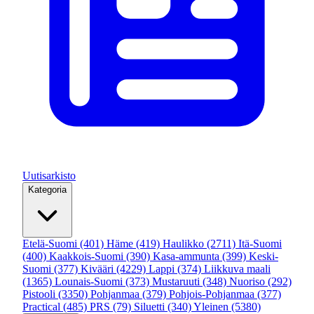
Uutisarkisto
Kategoria
Etelä-Suomi
(401)
Häme
(419)
Haulikko
(2711)
Itä-Suomi
(400)
Kaakkois-Suomi
(390)
Kasa-ammunta
(399)
Keski-
Suomi
(377)
Kivääri
(4229)
Lappi
(374)
Liikkuva maali
(1365)
Lounais-Suomi
(373)
Mustaruuti
(348)
Nuoriso
(292)
Pistooli
(3350)
Pohjanmaa
(379)
Pohjois-Pohjanmaa
(377)
Practical
(485)
PRS
(79)
Siluetti
(340)
Yleinen
(5380)