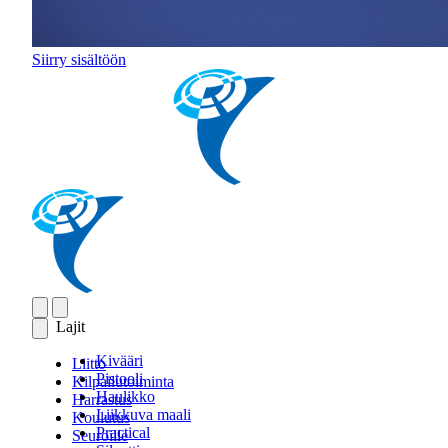
Siirry sisältöön
Lajit
Kivääri
Liitto
Pistooli
Kilpailutoiminta
Haulikko
Harrastus
Liikkuva maali
Koulutus
Practical
Seuroille