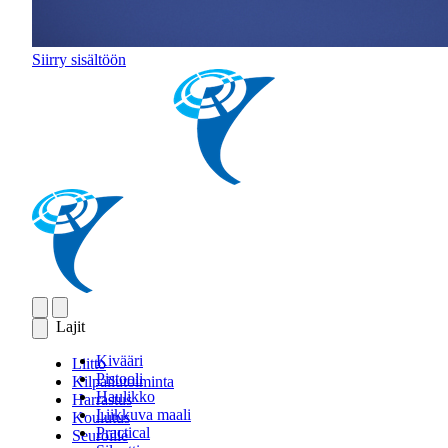
Siirry sisältöön
Lajit
Kivääri
Liitto
Pistooli
Kilpailutoiminta
Haulikko
Harrastus
Liikkuva maali
Koulutus
Practical
Seuroille