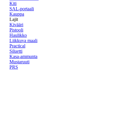
Kiti
SAL-portaali
Kauppa
Lajit
Kivääri
Pistooli
Haulikko
Liikkuva maali
Practical
Siluetti
Kasa-ammunta
Mustaruuti
PRS