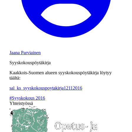
Jaana Parviainen
Syyskokouspöytäkirja
Kaakkois-Suomen alueen syyskokouspöytäkirja löytyy
täältä:
sal_ks_syyskokouspoytakirja12112016
#Syyskokous 2016
Yhteistyössä