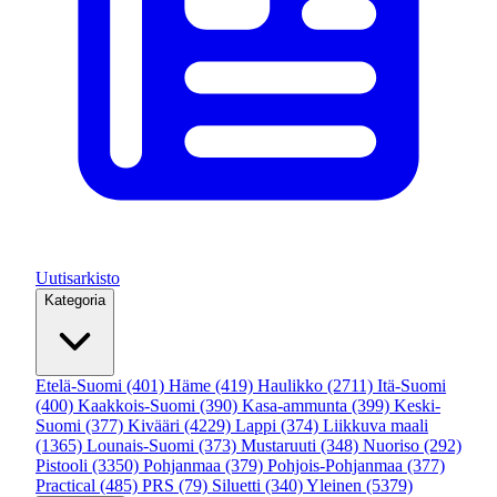
Uutisarkisto
Kategoria
Etelä-Suomi
(401)
Häme
(419)
Haulikko
(2711)
Itä-Suomi
(400)
Kaakkois-Suomi
(390)
Kasa-ammunta
(399)
Keski-
Suomi
(377)
Kivääri
(4229)
Lappi
(374)
Liikkuva maali
(1365)
Lounais-Suomi
(373)
Mustaruuti
(348)
Nuoriso
(292)
Pistooli
(3350)
Pohjanmaa
(379)
Pohjois-Pohjanmaa
(377)
Practical
(485)
PRS
(79)
Siluetti
(340)
Yleinen
(5379)