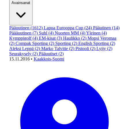
Avainsanat
Pääuutinen
(1612)
Lapua Eurooppa Cup
(24)
Pääutinen
(14)
Päääuutinen
(7)
Suhl
(4)
Nuorten MM
(4)
Yleinen
(4)
Kymppigolf
(4)
EM-kisat
(3)
Haulikko
(2)
Mopsi Veromaa
(2)
Compak Sporting
(2)
Sporting
(2)
English Sporting
(2)
Aleksi Leppä
(2)
Marko Talvitie
(2)
Pistooli
(2)
Lyijy
(2)
Seurakysely
(2)
Pääuutiset
(2)
15.11.2016
•
Kaakkois-Suomi