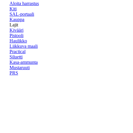
Aloita harrastus
Kiti
SAL-portaali
Kauppa
Lajit
Kivääri
Pistooli
Haulikko
Liikkuva maali
Practical
Siluetti
Kasa-ammunta
Mustaruuti
PRS