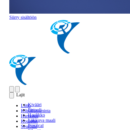
Siirry sisältöön
Lajit
Kivääri
Liitto
Pistooli
Kilpailutoiminta
Haulikko
Harrastus
Liikkuva maali
Koulutus
Practical
Seuroille