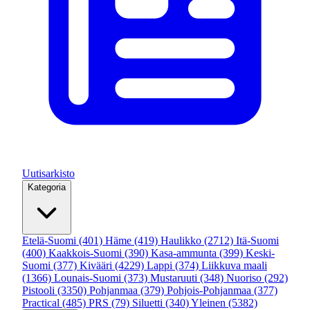
Uutisarkisto
Kategoria
Etelä-Suomi
(401)
Häme
(419)
Haulikko
(2712)
Itä-Suomi
(400)
Kaakkois-Suomi
(390)
Kasa-ammunta
(399)
Keski-
Suomi
(377)
Kivääri
(4229)
Lappi
(374)
Liikkuva maali
(1366)
Lounais-Suomi
(373)
Mustaruuti
(348)
Nuoriso
(292)
Pistooli
(3350)
Pohjanmaa
(379)
Pohjois-Pohjanmaa
(377)
Practical
(485)
PRS
(79)
Siluetti
(340)
Yleinen
(5382)