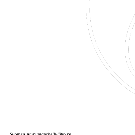
Suomen Ampumaurheiluliitto ry