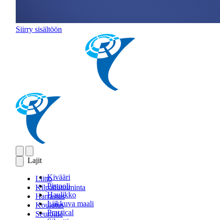
Siirry sisältöön
Lajit
Kivääri
Liitto
Pistooli
Kilpailutoiminta
Haulikko
Harrastus
Liikkuva maali
Koulutus
Practical
Seuroille