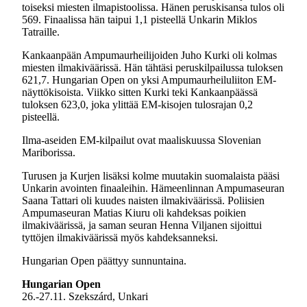
toiseksi miesten ilmapistoolissa. Hänen peruskisansa tulos oli
569. Finaalissa hän taipui 1,1 pisteellä Unkarin Miklos
Tatraille.
Kankaanpään Ampumaurheilijoiden Juho Kurki oli kolmas
miesten ilmakiväärissä. Hän tähtäsi peruskilpailussa tuloksen
621,7. Hungarian Open on yksi Ampumaurheiluliiton EM-
näyttökisoista. Viikko sitten Kurki teki Kankaanpäässä
tuloksen 623,0, joka ylittää EM-kisojen tulosrajan 0,2
pisteellä.
Ilma-aseiden EM-kilpailut ovat maaliskuussa Slovenian
Mariborissa.
Turusen ja Kurjen lisäksi kolme muutakin suomalaista pääsi
Unkarin avointen finaaleihin. Hämeenlinnan Ampumaseuran
Saana Tattari oli kuudes naisten ilmakiväärissä. Poliisien
Ampumaseuran Matias Kiuru oli kahdeksas poikien
ilmakiväärissä, ja saman seuran Henna Viljanen sijoittui
tyttöjen ilmakiväärissä myös kahdeksanneksi.
Hungarian Open päättyy sunnuntaina.
Hungarian Open
26.-27.11. Szekszárd, Unkari