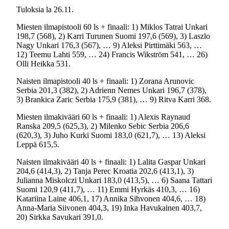
Tuloksia la 26.11.
Miesten ilmapistooli 60 ls + finaali: 1) Miklos Tatrai Unkari
198,7 (568), 2) Karri Turunen Suomi 197,6 (569), 3) Laszlo
Nagy Unkari 176,3 (567), … 9) Aleksi Pirttimäki 563, …
12) Teemu Lahti 559, … 24) Francis Wikström 541, … 26)
Olli Heikka 531.
Naisten ilmapistooli 40 ls + finaali: 1) Zorana Arunovic
Serbia 201,3 (382), 2) Adrienn Nemes Unkari 196,7 (378),
3) Brankica Zaric Serbia 175,9 (381), … 9) Ritva Karri 368.
Miesten ilmakivääri 60 ls + finaali: 1) Alexis Raynaud
Ranska 209,5 (625,3), 2) Milenko Sebic Serbia 206,6
(620,3), 3) Juho Kurki Suomi 183,0 (621,7), … 13) Aleksi
Leppä 615,5.
Naisten ilmakivääri 40 ls + finaali: 1) Lalita Gaspar Unkari
204,6 (414,3), 2) Tanja Perec Kroatia 202,6 (413,1), 3)
Julianna Miskolczi Unkari 183,0 (413,5), … 6) Saana Tattari
Suomi 120,9 (411,7), … 11) Emmi Hyrkäs 410,3, … 16)
Katariina Laine 406,1, 17) Annika Sihvonen 404,6, … 18)
Anna-Maria Siivonen 404,3, 19) Inka Havukainen 403,7,
20) Sirkka Savukari 391,0.