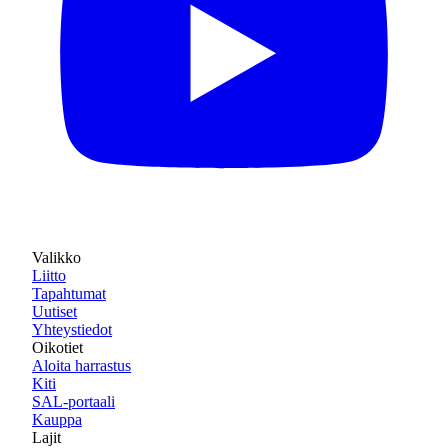
Valikko
Liitto
Tapahtumat
Uutiset
Yhteystiedot
Oikotiet
Aloita harrastus
Kiti
SAL-portaali
Kauppa
Lajit