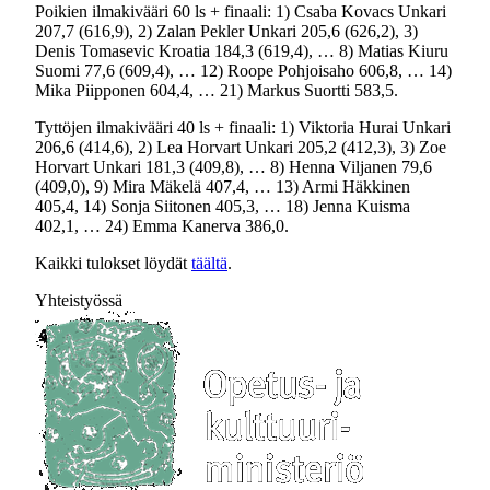
Poikien ilmakivääri 60 ls + finaali: 1) Csaba Kovacs Unkari
207,7 (616,9), 2) Zalan Pekler Unkari 205,6 (626,2), 3)
Denis Tomasevic Kroatia 184,3 (619,4), … 8) Matias Kiuru
Suomi 77,6 (609,4), … 12) Roope Pohjoisaho 606,8, … 14)
Mika Piipponen 604,4, … 21) Markus Suortti 583,5.
Tyttöjen ilmakivääri 40 ls + finaali: 1) Viktoria Hurai Unkari
206,6 (414,6), 2) Lea Horvart Unkari 205,2 (412,3), 3) Zoe
Horvart Unkari 181,3 (409,8), … 8) Henna Viljanen 79,6
(409,0), 9) Mira Mäkelä 407,4, … 13) Armi Häkkinen
405,4, 14) Sonja Siitonen 405,3, … 18) Jenna Kuisma
402,1, … 24) Emma Kanerva 386,0.
Kaikki tulokset löydät
täältä
.
Yhteistyössä