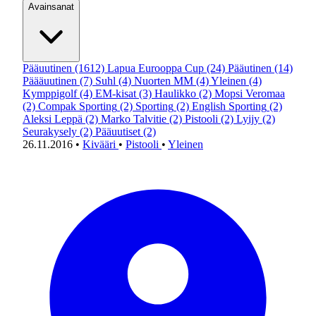
Avainsanat
Pääuutinen
(1612)
Lapua Eurooppa Cup
(24)
Pääutinen
(14)
Päääuutinen
(7)
Suhl
(4)
Nuorten MM
(4)
Yleinen
(4)
Kymppigolf
(4)
EM-kisat
(3)
Haulikko
(2)
Mopsi Veromaa
(2)
Compak Sporting
(2)
Sporting
(2)
English Sporting
(2)
Aleksi Leppä
(2)
Marko Talvitie
(2)
Pistooli
(2)
Lyijy
(2)
Seurakysely
(2)
Pääuutiset
(2)
26.11.2016
•
Kivääri
•
Pistooli
•
Yleinen