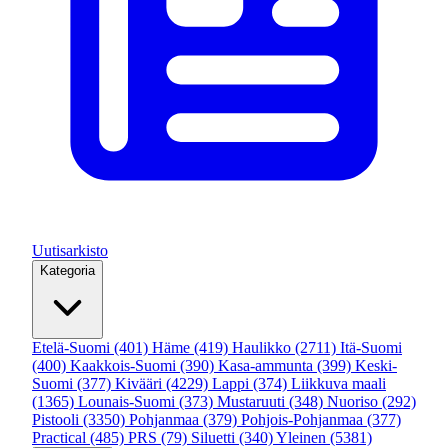
Uutisarkisto
Kategoria
Etelä-Suomi
(401)
Häme
(419)
Haulikko
(2711)
Itä-Suomi
(400)
Kaakkois-Suomi
(390)
Kasa-ammunta
(399)
Keski-
Suomi
(377)
Kivääri
(4229)
Lappi
(374)
Liikkuva maali
(1365)
Lounais-Suomi
(373)
Mustaruuti
(348)
Nuoriso
(292)
Pistooli
(3350)
Pohjanmaa
(379)
Pohjois-Pohjanmaa
(377)
Practical
(485)
PRS
(79)
Siluetti
(340)
Yleinen
(5381)