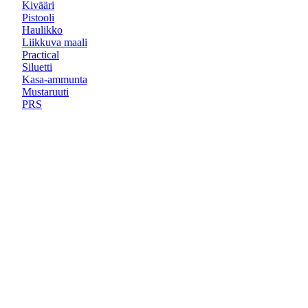
Kivääri
Pistooli
Haulikko
Liikkuva maali
Practical
Siluetti
Kasa-ammunta
Mustaruuti
PRS