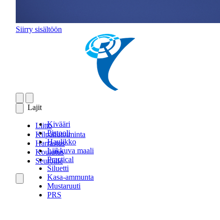
Siirry sisältöön
Lajit
Kivääri
Liitto
Pistooli
Kilpailutoiminta
Haulikko
Harrastus
Liikkuva maali
Koulutus
Practical
Seuroille
Siluetti
Kasa-ammunta
Mustaruuti
PRS