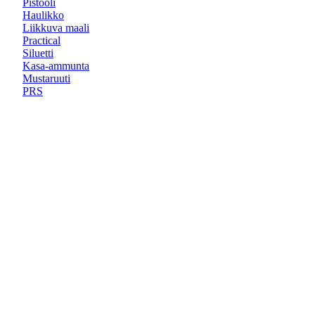
Pistooli
Haulikko
Liikkuva maali
Practical
Siluetti
Kasa-ammunta
Mustaruuti
PRS