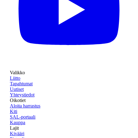
Valikko
Liitto
Tapahtumat
Uutiset
Yhteystiedot
Oikotiet
Aloita harrastus
Kiti
SAL-portaali
Kauppa
Lajit
Kivääri