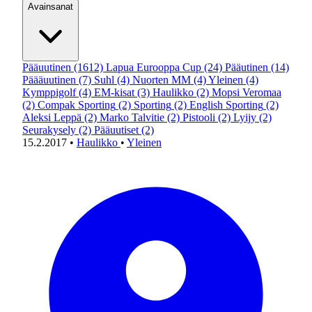
Avainsanat
Pääuutinen
(1612)
Lapua Eurooppa Cup
(24)
Pääutinen
(14)
Päääuutinen
(7)
Suhl
(4)
Nuorten MM
(4)
Yleinen
(4)
Kymppigolf
(4)
EM-kisat
(3)
Haulikko
(2)
Mopsi Veromaa
(2)
Compak Sporting
(2)
Sporting
(2)
English Sporting
(2)
Aleksi Leppä
(2)
Marko Talvitie
(2)
Pistooli
(2)
Lyijy
(2)
Seurakysely
(2)
Pääuutiset
(2)
15.2.2017
•
Haulikko
•
Yleinen