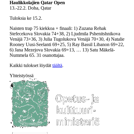
Haulikkolajien Qatar Open
13.-22.2. Doha, Qatar
Tuloksia ke 15.2.
Naisten trap 75 kiekkoa + finaali: 1) Zuzana Rehak
Stefecekova Slovakia 74+38, 2) Ljudmila Pshenitshnikova
Venäjä 73+36, 3) Julia Tugolukova Venäjä 70+30, 4) Natalie
Rooney Uusi-Seelanti 69+25, 5) Ray Bassil Libanon 69+22,
6) Jana Mezejova Slovakia 69+13, … 13) Satu Mäkelä-
Nummela 65. 31 osanottajaa.
Kaikki tulokset löydät
täältä
.
Yhteistyössä