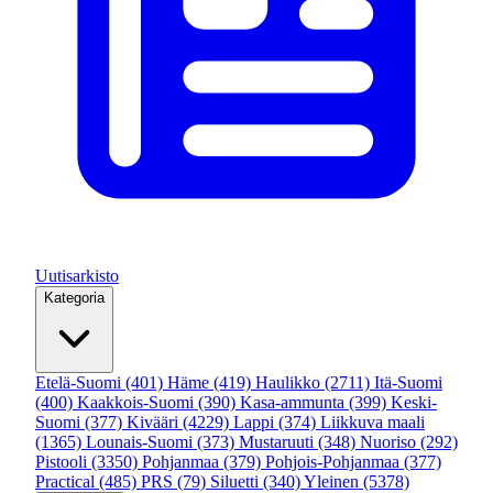
Uutisarkisto
Kategoria
Etelä-Suomi
(401)
Häme
(419)
Haulikko
(2711)
Itä-Suomi
(400)
Kaakkois-Suomi
(390)
Kasa-ammunta
(399)
Keski-
Suomi
(377)
Kivääri
(4229)
Lappi
(374)
Liikkuva maali
(1365)
Lounais-Suomi
(373)
Mustaruuti
(348)
Nuoriso
(292)
Pistooli
(3350)
Pohjanmaa
(379)
Pohjois-Pohjanmaa
(377)
Practical
(485)
PRS
(79)
Siluetti
(340)
Yleinen
(5378)