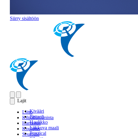
Siirry sisältöön
Lajit
Kivääri
Liitto
Pistooli
Kilpailutoiminta
Haulikko
Harrastus
Liikkuva maali
Koulutus
Practical
Seuroille