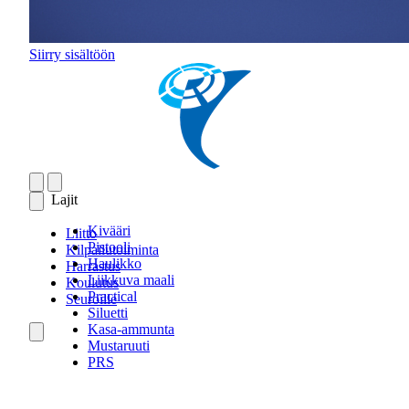
Siirry sisältöön
Lajit
Kivääri
Liitto
Pistooli
Kilpailutoiminta
Haulikko
Harrastus
Liikkuva maali
Koulutus
Practical
Seuroille
Siluetti
Kasa-ammunta
Mustaruuti
PRS