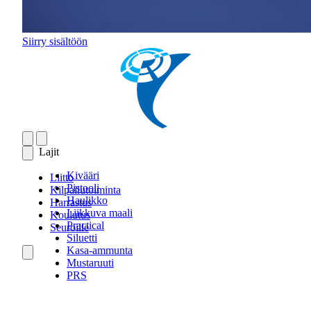
Siirry sisältöön
Lajit
Kivääri
Liitto
Pistooli
Kilpailutoiminta
Haulikko
Harrastus
Liikkuva maali
Koulutus
Practical
Seuroille
Siluetti
Kasa-ammunta
Mustaruuti
PRS