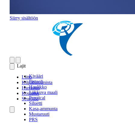
Siirry sisältöön
Lajit
Kivääri
Liitto
Pistooli
Kilpailutoiminta
Haulikko
Harrastus
Liikkuva maali
Koulutus
Practical
Seuroille
Siluetti
Kasa-ammunta
Mustaruuti
PRS