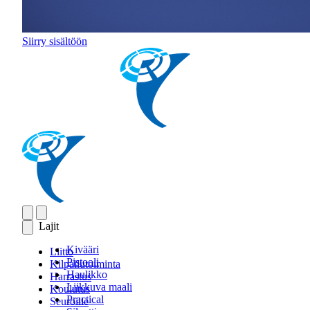
Siirry sisältöön
Lajit
Kivääri
Liitto
Pistooli
Kilpailutoiminta
Haulikko
Harrastus
Liikkuva maali
Koulutus
Practical
Seuroille