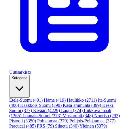
Uutisarkisto
Kategoria
Etelä-Suomi
(401)
Häme
(419)
Haulikko
(2711)
Itä-Suomi
(400)
Kaakkois-Suomi
(390)
Kasa-ammunta
(399)
Keski-
Suomi
(377)
Kivääri
(4229)
Lappi
(374)
Liikkuva maali
(1365)
Lounais-Suomi
(373)
Mustaruuti
(348)
Nuoriso
(292)
Pistooli
(3350)
Pohjanmaa
(379)
Pohjois-Pohjanmaa
(377)
Practical
(485)
PRS
(79)
Siluetti
(340)
Yleinen
(5379)