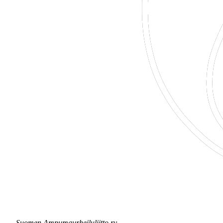
Suomen Ampumaurheiluliitto ry