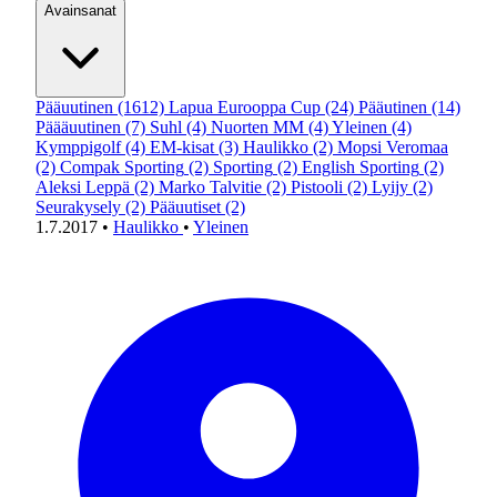
Avainsanat
Pääuutinen
(1612)
Lapua Eurooppa Cup
(24)
Pääutinen
(14)
Päääuutinen
(7)
Suhl
(4)
Nuorten MM
(4)
Yleinen
(4)
Kymppigolf
(4)
EM-kisat
(3)
Haulikko
(2)
Mopsi Veromaa
(2)
Compak Sporting
(2)
Sporting
(2)
English Sporting
(2)
Aleksi Leppä
(2)
Marko Talvitie
(2)
Pistooli
(2)
Lyijy
(2)
Seurakysely
(2)
Pääuutiset
(2)
1.7.2017
•
Haulikko
•
Yleinen