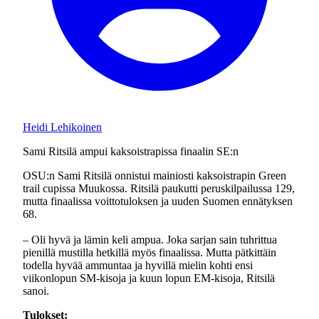
Heidi Lehikoinen
Sami Ritsilä ampui kaksoistrapissa finaalin SE:n
OSU:n Sami Ritsilä onnistui mainiosti kaksoistrapin Green
trail cupissa Muukossa. Ritsilä paukutti peruskilpailussa 129,
mutta finaalissa voittotuloksen ja uuden Suomen ennätyksen
68.
– Oli hyvä ja lämin keli ampua. Joka sarjan sain tuhrittua
pienillä mustilla hetkillä myös finaalissa. Mutta pätkittäin
todella hyvää ammuntaa ja hyvillä mielin kohti ensi
viikonlopun SM-kisoja ja kuun lopun EM-kisoja, Ritsilä
sanoi.
Tulokset: