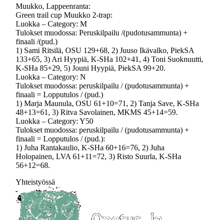
Muukko, Lappeenranta:
Green trail cup Muukko 2-trap:
Luokka – Category: M
Tulokset muodossa: Peruskilpailu /(pudotusammunta) +
finaali /(pud.)
1) Sami Ritsilä, OSU 129+68, 2) Juuso Ikävalko, PiekSA
133+65, 3) Ari Hyypiä, K-SHa 102+41, 4) Toni Suoknuutti,
K-SHa 85+29, 5) Jouni Hyypiä, PiekSA 99+20.
Luokka – Category: N
Tulokset muodossa: peruskilpailu / (pudotusammunta) +
finaali = Lopputulos / (pud.)
1) Marja Maunula, OSU 61+10=71, 2) Tanja Save, K-SHa
48+13=61, 3) Ritva Savolainen, MKMS 45+14=59.
Luokka – Category: Y50
Tulokset muodossa: peruskilpailu / (pudotusammunta) +
finaali = Lopputulos / (pud.):
1) Juha Rantakaulio, K-SHa 60+16=76, 2) Juha
Holopainen, LVA 61+11=72, 3) Risto Suurla, K-SHa
56+12=68.
Yhteistyössä