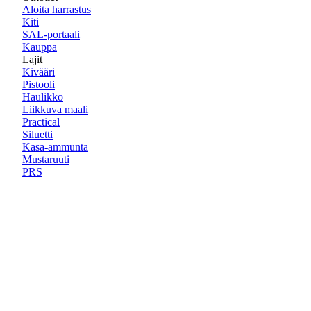
Aloita harrastus
Kiti
SAL-portaali
Kauppa
Lajit
Kivääri
Pistooli
Haulikko
Liikkuva maali
Practical
Siluetti
Kasa-ammunta
Mustaruuti
PRS