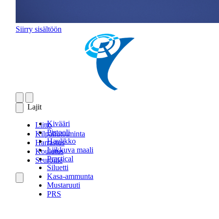
Siirry sisältöön
Lajit
Kivääri
Liitto
Pistooli
Kilpailutoiminta
Haulikko
Harrastus
Liikkuva maali
Koulutus
Practical
Seuroille
Siluetti
Kasa-ammunta
Mustaruuti
PRS