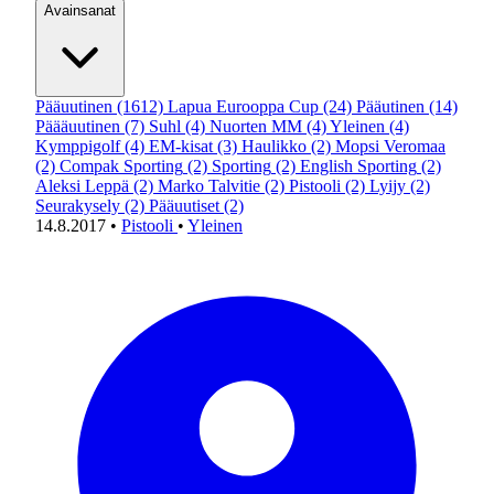
Avainsanat
Pääuutinen
(1612)
Lapua Eurooppa Cup
(24)
Pääutinen
(14)
Päääuutinen
(7)
Suhl
(4)
Nuorten MM
(4)
Yleinen
(4)
Kymppigolf
(4)
EM-kisat
(3)
Haulikko
(2)
Mopsi Veromaa
(2)
Compak Sporting
(2)
Sporting
(2)
English Sporting
(2)
Aleksi Leppä
(2)
Marko Talvitie
(2)
Pistooli
(2)
Lyijy
(2)
Seurakysely
(2)
Pääuutiset
(2)
14.8.2017
•
Pistooli
•
Yleinen