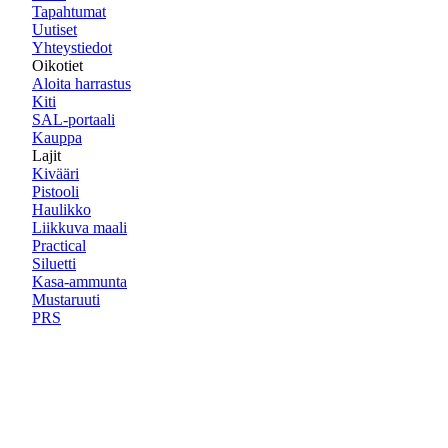
Tapahtumat
Uutiset
Yhteystiedot
Oikotiet
Aloita harrastus
Kiti
SAL-portaali
Kauppa
Lajit
Kivääri
Pistooli
Haulikko
Liikkuva maali
Practical
Siluetti
Kasa-ammunta
Mustaruuti
PRS