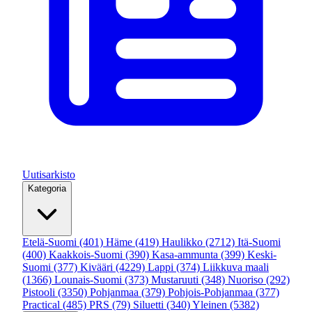
Uutisarkisto
Kategoria
Etelä-Suomi
(401)
Häme
(419)
Haulikko
(2712)
Itä-Suomi
(400)
Kaakkois-Suomi
(390)
Kasa-ammunta
(399)
Keski-
Suomi
(377)
Kivääri
(4229)
Lappi
(374)
Liikkuva maali
(1366)
Lounais-Suomi
(373)
Mustaruuti
(348)
Nuoriso
(292)
Pistooli
(3350)
Pohjanmaa
(379)
Pohjois-Pohjanmaa
(377)
Practical
(485)
PRS
(79)
Siluetti
(340)
Yleinen
(5382)