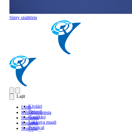
Siirry sisältöön
Lajit
Kivääri
Liitto
Pistooli
Kilpailutoiminta
Haulikko
Harrastus
Liikkuva maali
Koulutus
Practical
Seuroille