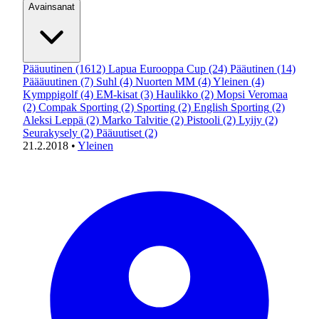
Avainsanat
Pääuutinen
(1612)
Lapua Eurooppa Cup
(24)
Pääutinen
(14)
Päääuutinen
(7)
Suhl
(4)
Nuorten MM
(4)
Yleinen
(4)
Kymppigolf
(4)
EM-kisat
(3)
Haulikko
(2)
Mopsi Veromaa
(2)
Compak Sporting
(2)
Sporting
(2)
English Sporting
(2)
Aleksi Leppä
(2)
Marko Talvitie
(2)
Pistooli
(2)
Lyijy
(2)
Seurakysely
(2)
Pääuutiset
(2)
21.2.2018
•
Yleinen