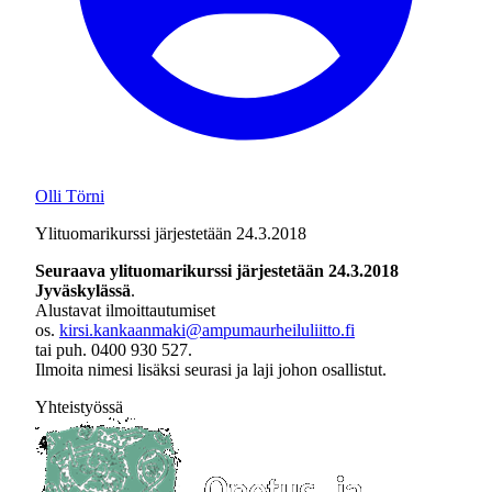
Olli Törni
Ylituomarikurssi järjestetään 24.3.2018
Seuraava ylituomarikurssi järjestetään 24.3.2018
Jyväskylässä
.
Alustavat ilmoittautumiset
os.
kirsi.kankaanmaki@ampumaurheiluliitto.fi
tai puh. 0400 930 527.
Ilmoita nimesi lisäksi seurasi ja laji johon osallistut.
Yhteistyössä