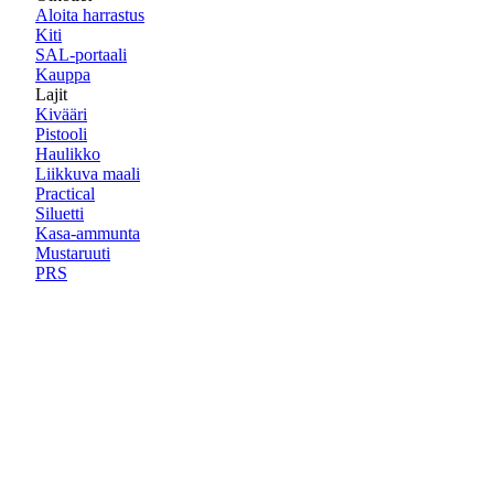
Aloita harrastus
Kiti
SAL-portaali
Kauppa
Lajit
Kivääri
Pistooli
Haulikko
Liikkuva maali
Practical
Siluetti
Kasa-ammunta
Mustaruuti
PRS