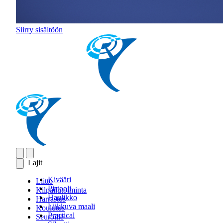
Siirry sisältöön
Lajit
Kivääri
Liitto
Pistooli
Kilpailutoiminta
Haulikko
Harrastus
Liikkuva maali
Koulutus
Practical
Seuroille