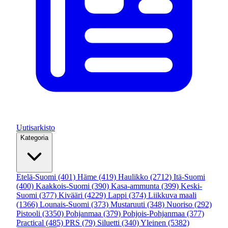
Uutisarkisto
Kategoria
Etelä-Suomi
(401)
Häme
(419)
Haulikko
(2712)
Itä-Suomi
(400)
Kaakkois-Suomi
(390)
Kasa-ammunta
(399)
Keski-
Suomi
(377)
Kivääri
(4229)
Lappi
(374)
Liikkuva maali
(1366)
Lounais-Suomi
(373)
Mustaruuti
(348)
Nuoriso
(292)
Pistooli
(3350)
Pohjanmaa
(379)
Pohjois-Pohjanmaa
(377)
Practical
(485)
PRS
(79)
Siluetti
(340)
Yleinen
(5382)