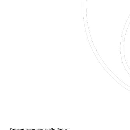
Suomen Ampumaurheiluliitto ry