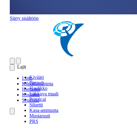
Siirry sisältöön
Lajit
Kivääri
Liitto
Pistooli
Kilpailutoiminta
Haulikko
Harrastus
Liikkuva maali
Koulutus
Practical
Seuroille
Siluetti
Kasa-ammunta
Mustaruuti
PRS