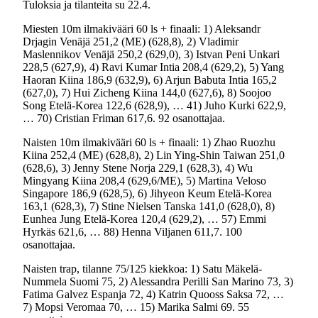
Tuloksia ja tilanteita su 22.4.
Miesten 10m ilmakivääri 60 ls + finaali: 1) Aleksandr
Drjagin Venäjä 251,2 (ME) (628,8), 2) Vladimir
Maslennikov Venäjä 250,2 (629,0), 3) Istvan Peni Unkari
228,5 (627,9), 4) Ravi Kumar Intia 208,4 (629,2), 5) Yang
Haoran Kiina 186,9 (632,9), 6) Arjun Babuta Intia 165,2
(627,0), 7) Hui Zicheng Kiina 144,0 (627,6), 8) Soojoo
Song Etelä-Korea 122,6 (628,9), … 41) Juho Kurki 622,9,
… 70) Cristian Friman 617,6. 92 osanottajaa.
Naisten 10m ilmakivääri 60 ls + finaali: 1) Zhao Ruozhu
Kiina 252,4 (ME) (628,8), 2) Lin Ying-Shin Taiwan 251,0
(628,6), 3) Jenny Stene Norja 229,1 (628,3), 4) Wu
Mingyang Kiina 208,4 (629,6/ME), 5) Martina Veloso
Singapore 186,9 (628,5), 6) Jihyeon Keum Etelä-Korea
163,1 (628,3), 7) Stine Nielsen Tanska 141,0 (628,0), 8)
Eunhea Jung Etelä-Korea 120,4 (629,2), … 57) Emmi
Hyrkäs 621,6, … 88) Henna Viljanen 611,7. 100
osanottajaa.
Naisten trap, tilanne 75/125 kiekkoa: 1) Satu Mäkelä-
Nummela Suomi 75, 2) Alessandra Perilli San Marino 73, 3)
Fatima Galvez Espanja 72, 4) Katrin Quooss Saksa 72, …
7) Mopsi Veromaa 70, … 15) Marika Salmi 69. 55