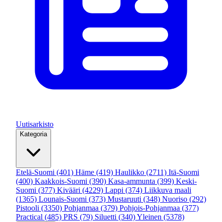
Uutisarkisto
Kategoria
Etelä-Suomi
(401)
Häme
(419)
Haulikko
(2711)
Itä-Suomi
(400)
Kaakkois-Suomi
(390)
Kasa-ammunta
(399)
Keski-
Suomi
(377)
Kivääri
(4229)
Lappi
(374)
Liikkuva maali
(1365)
Lounais-Suomi
(373)
Mustaruuti
(348)
Nuoriso
(292)
Pistooli
(3350)
Pohjanmaa
(379)
Pohjois-Pohjanmaa
(377)
Practical
(485)
PRS
(79)
Siluetti
(340)
Yleinen
(5378)