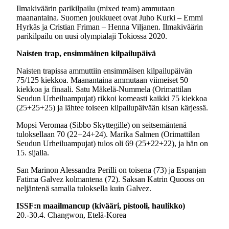
Ilmakiväärin parikilpailu (mixed team) ammutaan
maanantaina. Suomen joukkueet ovat Juho Kurki – Emmi
Hyrkäs ja Cristian Friman – Henna Viljanen. Ilmakiväärin
parikilpailu on uusi olympialaji Tokiossa 2020.
Naisten trap, ensimmäinen kilpailupäivä
Naisten trapissa ammuttiin ensimmäisen kilpailupäivän
75/125 kiekkoa. Maanantaina ammutaan viimeiset 50
kiekkoa ja finaali. Satu Mäkelä-Nummela (Orimattilan
Seudun Urheiluampujat) rikkoi komeasti kaikki 75 kiekkoa
(25+25+25) ja lähtee toiseen kilpailupäivään kisan kärjessä.
Mopsi Veromaa (Sibbo Skyttegille) on seitsemäntenä
tuloksellaan 70 (22+24+24). Marika Salmen (Orimattilan
Seudun Urheiluampujat) tulos oli 69 (25+22+22), ja hän on
15. sijalla.
San Marinon Alessandra Perilli on toisena (73) ja Espanjan
Fatima Galvez kolmantena (72). Saksan Katrin Quooss on
neljäntenä samalla tuloksella kuin Galvez.
ISSF:n maailmancup (kivääri, pistooli, haulikko)
20.-30.4. Changwon, Etelä-Korea