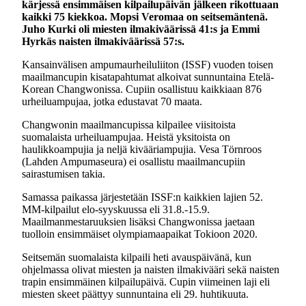
kärjessä ensimmäisen kilpailupäivän jälkeen rikottuaan
kaikki 75 kiekkoa. Mopsi Veromaa on seitsemäntenä.
Juho Kurki oli miesten ilmakiväärissä 41:s ja Emmi
Hyrkäs naisten ilmakiväärissä 57:s.
Kansainvälisen ampumaurheiluliiton (ISSF) vuoden toisen
maailmancupin kisatapahtumat alkoivat sunnuntaina Etelä-
Korean Changwonissa. Cupiin osallistuu kaikkiaan 876
urheiluampujaa, jotka edustavat 70 maata.
Changwonin maailmancupissa kilpailee viisitoista
suomalaista urheiluampujaa. Heistä yksitoista on
haulikkoampujia ja neljä kivääriampujia. Vesa Törnroos
(Lahden Ampumaseura) ei osallistu maailmancupiin
sairastumisen takia.
Samassa paikassa järjestetään ISSF:n kaikkien lajien 52.
MM-kilpailut elo-syyskuussa eli 31.8.-15.9.
Maailmanmestaruuksien lisäksi Changwonissa jaetaan
tuolloin ensimmäiset olympiamaapaikat Tokioon 2020.
Seitsemän suomalaista kilpaili heti avauspäivänä, kun
ohjelmassa olivat miesten ja naisten ilmakivääri sekä naisten
trapin ensimmäinen kilpailupäivä. Cupin viimeinen laji eli
miesten skeet päättyy sunnuntaina eli 29. huhtikuuta.