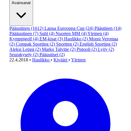
Avainsanat
Pääuutinen
(1612)
Lapua Eurooppa Cup
(24)
Pääutinen
(14)
Päääuutinen
(7)
Suhl
(4)
Nuorten MM
(4)
Yleinen
(4)
Kymppigolf
(4)
EM-kisat
(3)
Haulikko
(2)
Mopsi Veromaa
(2)
Compak Sporting
(2)
Sporting
(2)
English Sporting
(2)
Aleksi Leppä
(2)
Marko Talvitie
(2)
Pistooli
(2)
Lyijy
(2)
Seurakysely
(2)
Pääuutiset
(2)
22.4.2018
•
Haulikko
•
Kivääri
•
Yleinen