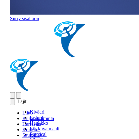
Siirry sisältöön
Lajit
Kivääri
Liitto
Pistooli
Kilpailutoiminta
Haulikko
Harrastus
Liikkuva maali
Koulutus
Practical
Seuroille