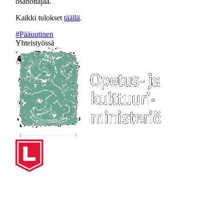
osanottajaa.
Kaikki tulokset
täällä
.
#Pääuutinen
Yhteistyössä