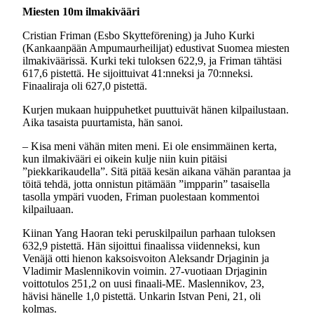
Miesten 10m ilmakivääri
Cristian Friman (Esbo Skytteförening) ja Juho Kurki
(Kankaanpään Ampumaurheilijat) edustivat Suomea miesten
ilmakiväärissä. Kurki teki tuloksen 622,9, ja Friman tähtäsi
617,6 pistettä. He sijoittuivat 41:nneksi ja 70:nneksi.
Finaaliraja oli 627,0 pistettä.
Kurjen mukaan huippuhetket puuttuivät hänen kilpailustaan.
Aika tasaista puurtamista, hän sanoi.
– Kisa meni vähän miten meni. Ei ole ensimmäinen kerta,
kun ilmakivääri ei oikein kulje niin kuin pitäisi
”piekkarikaudella”. Sitä pitää kesän aikana vähän parantaa ja
töitä tehdä, jotta onnistun pitämään ”impparin” tasaisella
tasolla ympäri vuoden, Friman puolestaan kommentoi
kilpailuaan.
Kiinan Yang Haoran teki peruskilpailun parhaan tuloksen
632,9 pistettä. Hän sijoittui finaalissa viidenneksi, kun
Venäjä otti hienon kaksoisvoiton Aleksandr Drjaginin ja
Vladimir Maslennikovin voimin. 27-vuotiaan Drjaginin
voittotulos 251,2 on uusi finaali-ME. Maslennikov, 23,
hävisi hänelle 1,0 pistettä. Unkarin Istvan Peni, 21, oli
kolmas.