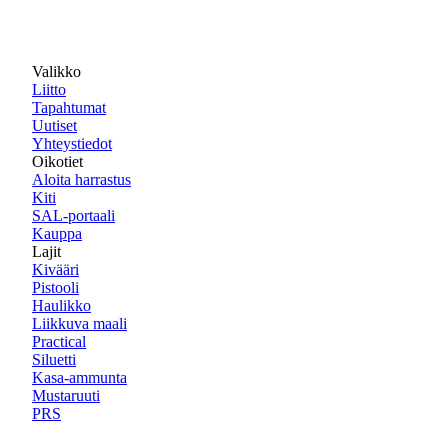
Valikko
Liitto
Tapahtumat
Uutiset
Yhteystiedot
Oikotiet
Aloita harrastus
Kiti
SAL-portaali
Kauppa
Lajit
Kivääri
Pistooli
Haulikko
Liikkuva maali
Practical
Siluetti
Kasa-ammunta
Mustaruuti
PRS