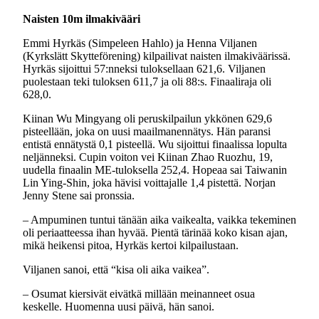
Naisten 10m ilmakivääri
Emmi Hyrkäs (Simpeleen Hahlo) ja Henna Viljanen
(Kyrkslätt Skytteförening) kilpailivat naisten ilmakiväärissä.
Hyrkäs sijoittui 57:nneksi tuloksellaan 621,6. Viljanen
puolestaan teki tuloksen 611,7 ja oli 88:s. Finaaliraja oli
628,0.
Kiinan Wu Mingyang oli peruskilpailun ykkönen 629,6
pisteellään, joka on uusi maailmanennätys. Hän paransi
entistä ennätystä 0,1 pisteellä. Wu sijoittui finaalissa lopulta
neljänneksi. Cupin voiton vei Kiinan Zhao Ruozhu, 19,
uudella finaalin ME-tuloksella 252,4. Hopeaa sai Taiwanin
Lin Ying-Shin, joka hävisi voittajalle 1,4 pistettä. Norjan
Jenny Stene sai pronssia.
– Ampuminen tuntui tänään aika vaikealta, vaikka tekeminen
oli periaatteessa ihan hyvää. Pientä tärinää koko kisan ajan,
mikä heikensi pitoa, Hyrkäs kertoi kilpailustaan.
Viljanen sanoi, että “kisa oli aika vaikea”.
– Osumat kiersivät eivätkä millään meinanneet osua
keskelle. Huomenna uusi päivä, hän sanoi.