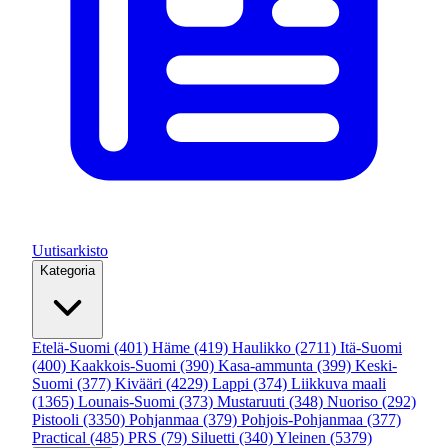
Uutisarkisto
Kategoria
Etelä-Suomi
(401)
Häme
(419)
Haulikko
(2711)
Itä-Suomi
(400)
Kaakkois-Suomi
(390)
Kasa-ammunta
(399)
Keski-
Suomi
(377)
Kivääri
(4229)
Lappi
(374)
Liikkuva maali
(1365)
Lounais-Suomi
(373)
Mustaruuti
(348)
Nuoriso
(292)
Pistooli
(3350)
Pohjanmaa
(379)
Pohjois-Pohjanmaa
(377)
Practical
(485)
PRS
(79)
Siluetti
(340)
Yleinen
(5379)