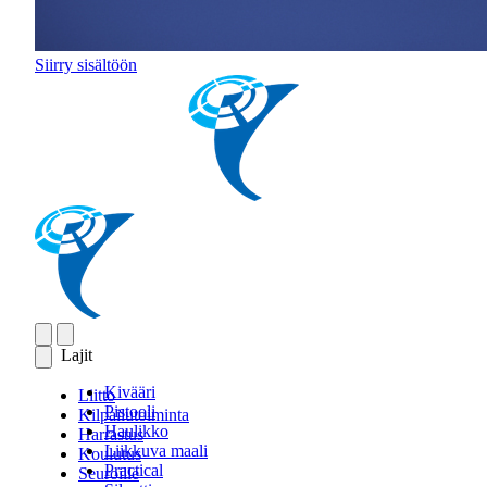
Siirry sisältöön
Lajit
Kivääri
Liitto
Pistooli
Kilpailutoiminta
Haulikko
Harrastus
Liikkuva maali
Koulutus
Practical
Seuroille