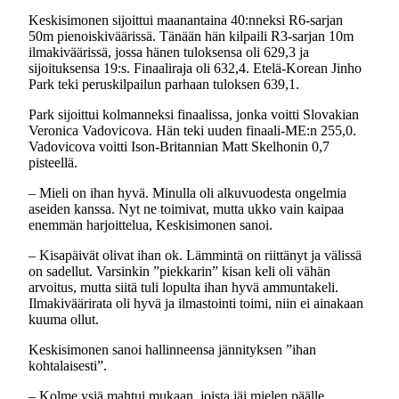
Keskisimonen sijoittui maanantaina 40:nneksi R6-sarjan
50m pienoiskiväärissä. Tänään hän kilpaili R3-sarjan 10m
ilmakiväärissä, jossa hänen tuloksensa oli 629,3 ja
sijoituksensa 19:s. Finaaliraja oli 632,4. Etelä-Korean Jinho
Park teki peruskilpailun parhaan tuloksen 639,1.
Park sijoittui kolmanneksi finaalissa, jonka voitti Slovakian
Veronica Vadovicova. Hän teki uuden finaali-ME:n 255,0.
Vadovicova voitti Ison-Britannian Matt Skelhonin 0,7
pisteellä.
– Mieli on ihan hyvä. Minulla oli alkuvuodesta ongelmia
aseiden kanssa. Nyt ne toimivat, mutta ukko vain kaipaa
enemmän harjoittelua, Keskisimonen sanoi.
– Kisapäivät olivat ihan ok. Lämmintä on riittänyt ja välissä
on sadellut. Varsinkin ”piekkarin” kisan keli oli vähän
arvoitus, mutta siitä tuli lopulta ihan hyvä ammuntakeli.
Ilmakiväärirata oli hyvä ja ilmastointi toimi, niin ei ainakaan
kuuma ollut.
Keskisimonen sanoi hallinneensa jännityksen ”ihan
kohtalaisesti”.
– Kolme ysiä mahtui mukaan, joista jäi mielen päälle