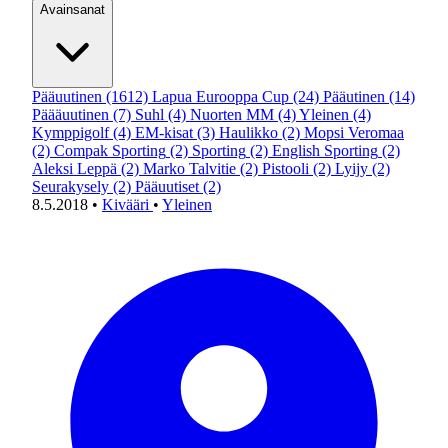
Avainsanat
Pääuutinen
(1612)
Lapua Eurooppa Cup
(24)
Pääutinen
(14)
Päääuutinen
(7)
Suhl
(4)
Nuorten MM
(4)
Yleinen
(4)
Kymppigolf
(4)
EM-kisat
(3)
Haulikko
(2)
Mopsi Veromaa
(2)
Compak Sporting
(2)
Sporting
(2)
English Sporting
(2)
Aleksi Leppä
(2)
Marko Talvitie
(2)
Pistooli
(2)
Lyijy
(2)
Seurakysely
(2)
Pääuutiset
(2)
8.5.2018
•
Kivääri
•
Yleinen