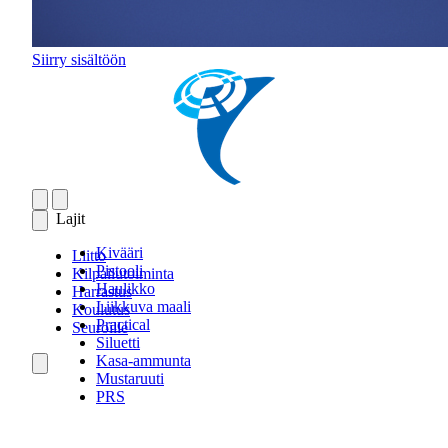
Siirry sisältöön
Lajit
Kivääri
Liitto
Pistooli
Kilpailutoiminta
Haulikko
Harrastus
Liikkuva maali
Koulutus
Practical
Seuroille
Siluetti
Kasa-ammunta
Mustaruuti
PRS