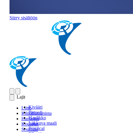
Siirry sisältöön
Lajit
Kivääri
Liitto
Pistooli
Kilpailutoiminta
Haulikko
Harrastus
Liikkuva maali
Koulutus
Practical
Seuroille