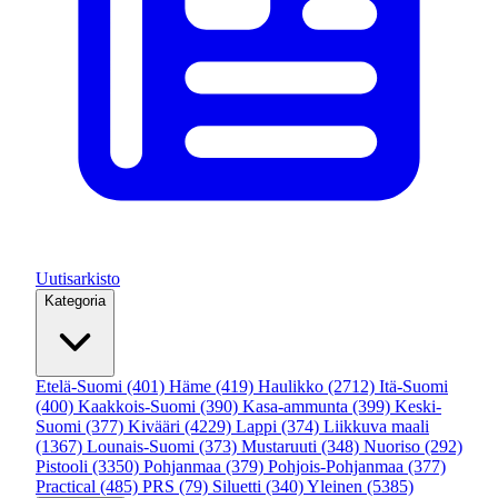
Uutisarkisto
Kategoria
Etelä-Suomi
(401)
Häme
(419)
Haulikko
(2712)
Itä-Suomi
(400)
Kaakkois-Suomi
(390)
Kasa-ammunta
(399)
Keski-
Suomi
(377)
Kivääri
(4229)
Lappi
(374)
Liikkuva maali
(1367)
Lounais-Suomi
(373)
Mustaruuti
(348)
Nuoriso
(292)
Pistooli
(3350)
Pohjanmaa
(379)
Pohjois-Pohjanmaa
(377)
Practical
(485)
PRS
(79)
Siluetti
(340)
Yleinen
(5385)