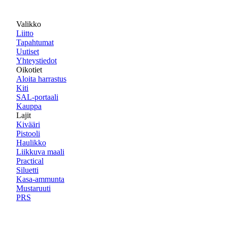
Valikko
Liitto
Tapahtumat
Uutiset
Yhteystiedot
Oikotiet
Aloita harrastus
Kiti
SAL-portaali
Kauppa
Lajit
Kivääri
Pistooli
Haulikko
Liikkuva maali
Practical
Siluetti
Kasa-ammunta
Mustaruuti
PRS