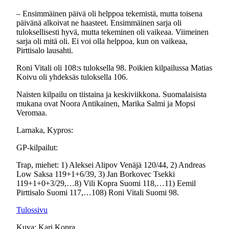
– Ensimmäinen päivä oli helppoa tekemistä, mutta toisena
päivänä alkoivat ne haasteet. Ensimmäinen sarja oli
tuloksellisesti hyvä, mutta tekeminen oli vaikeaa. Viimeinen
sarja oli mitä oli. Ei voi olla helppoa, kun on vaikeaa,
Pirttisalo lausahti.
Roni Vitali oli 108:s tuloksella 98. Poikien kilpailussa Matias
Koivu oli yhdeksäs tuloksella 106.
Naisten kilpailu on tiistaina ja keskiviikkona. Suomalaisista
mukana ovat Noora Antikainen, Marika Salmi ja Mopsi
Veromaa.
Larnaka, Kypros:
GP-kilpailut:
Trap, miehet: 1) Aleksei Alipov Venäjä 120/44, 2) Andreas
Low Saksa 119+1+6/39, 3) Jan Borkovec Tsekki
119+1+0+3/29,…8) Vili Kopra Suomi 118,…11) Eemil
Pirttisalo Suomi 117,…108) Roni Vitali Suomi 98.
Tulossivu
Kuva: Kari Kopra