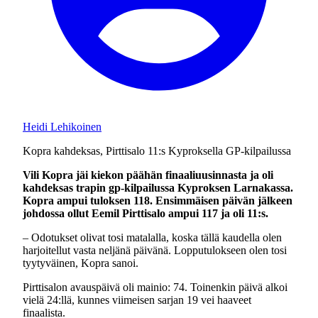
Heidi Lehikoinen
Kopra kahdeksas, Pirttisalo 11:s Kyproksella GP-kilpailussa
Vili Kopra jäi kiekon päähän finaaliuusinnasta ja oli
kahdeksas trapin gp-kilpailussa Kyproksen Larnakassa.
Kopra ampui tuloksen 118. Ensimmäisen päivän jälkeen
johdossa ollut Eemil Pirttisalo ampui 117 ja oli 11:s.
– Odotukset olivat tosi matalalla, koska tällä kaudella olen
harjoitellut vasta neljänä päivänä. Lopputulokseen olen tosi
tyytyväinen, Kopra sanoi.
Pirttisalon avauspäivä oli mainio: 74. Toinenkin päivä alkoi
vielä 24:llä, kunnes viimeisen sarjan 19 vei haaveet
finaalista.