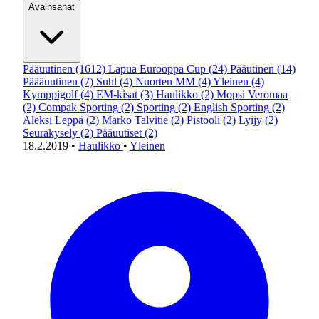
Avainsanat
Pääuutinen
(1612)
Lapua Eurooppa Cup
(24)
Pääutinen
(14)
Päääuutinen
(7)
Suhl
(4)
Nuorten MM
(4)
Yleinen
(4)
Kymppigolf
(4)
EM-kisat
(3)
Haulikko
(2)
Mopsi Veromaa
(2)
Compak Sporting
(2)
Sporting
(2)
English Sporting
(2)
Aleksi Leppä
(2)
Marko Talvitie
(2)
Pistooli
(2)
Lyijy
(2)
Seurakysely
(2)
Pääuutiset
(2)
18.2.2019
•
Haulikko
•
Yleinen