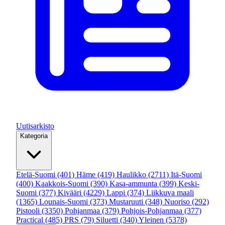
Uutisarkisto
Kategoria
Etelä-Suomi
(401)
Häme
(419)
Haulikko
(2711)
Itä-Suomi
(400)
Kaakkois-Suomi
(390)
Kasa-ammunta
(399)
Keski-
Suomi
(377)
Kivääri
(4229)
Lappi
(374)
Liikkuva maali
(1365)
Lounais-Suomi
(373)
Mustaruuti
(348)
Nuoriso
(292)
Pistooli
(3350)
Pohjanmaa
(379)
Pohjois-Pohjanmaa
(377)
Practical
(485)
PRS
(79)
Siluetti
(340)
Yleinen
(5378)