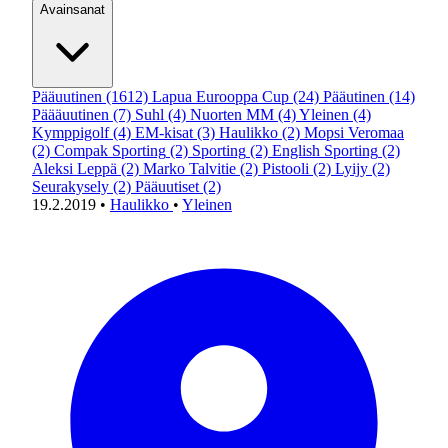
Avainsanat
Pääuutinen
(1612)
Lapua Eurooppa Cup
(24)
Pääutinen
(14)
Päääuutinen
(7)
Suhl
(4)
Nuorten MM
(4)
Yleinen
(4)
Kymppigolf
(4)
EM-kisat
(3)
Haulikko
(2)
Mopsi Veromaa
(2)
Compak Sporting
(2)
Sporting
(2)
English Sporting
(2)
Aleksi Leppä
(2)
Marko Talvitie
(2)
Pistooli
(2)
Lyijy
(2)
Seurakysely
(2)
Pääuutiset
(2)
19.2.2019
•
Haulikko
•
Yleinen