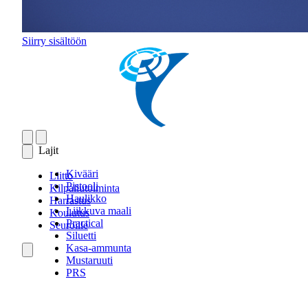
Siirry sisältöön
Lajit
Kivääri
Liitto
Pistooli
Kilpailutoiminta
Haulikko
Harrastus
Liikkuva maali
Koulutus
Practical
Seuroille
Siluetti
Kasa-ammunta
Mustaruuti
PRS