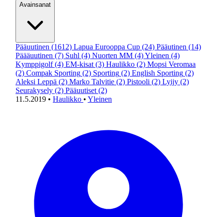
Avainsanat
Pääuutinen
(1612)
Lapua Eurooppa Cup
(24)
Pääutinen
(14)
Päääuutinen
(7)
Suhl
(4)
Nuorten MM
(4)
Yleinen
(4)
Kymppigolf
(4)
EM-kisat
(3)
Haulikko
(2)
Mopsi Veromaa
(2)
Compak Sporting
(2)
Sporting
(2)
English Sporting
(2)
Aleksi Leppä
(2)
Marko Talvitie
(2)
Pistooli
(2)
Lyijy
(2)
Seurakysely
(2)
Pääuutiset
(2)
11.5.2019
•
Haulikko
•
Yleinen