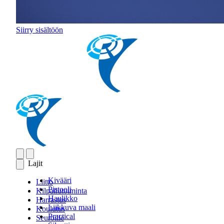
Siirry sisältöön
Lajit
Kivääri
Liitto
Pistooli
Kilpailutoiminta
Haulikko
Harrastus
Liikkuva maali
Koulutus
Practical
Seuroille