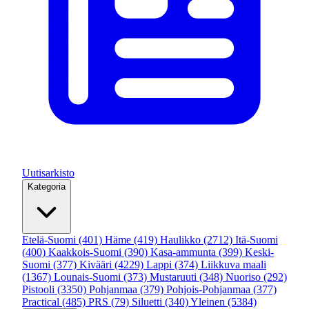
Uutisarkisto
Kategoria
Etelä-Suomi
(401)
Häme
(419)
Haulikko
(2712)
Itä-Suomi
(400)
Kaakkois-Suomi
(390)
Kasa-ammunta
(399)
Keski-
Suomi
(377)
Kivääri
(4229)
Lappi
(374)
Liikkuva maali
(1367)
Lounais-Suomi
(373)
Mustaruuti
(348)
Nuoriso
(292)
Pistooli
(3350)
Pohjanmaa
(379)
Pohjois-Pohjanmaa
(377)
Practical
(485)
PRS
(79)
Siluetti
(340)
Yleinen
(5384)