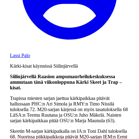
Lassi Palo
Kärki-kisat käynnissä Siilinjärvellä
Siilinjärvellä Raasion ampumaurheilukeskuksessa
ammutaan tänä viikonloppuna Kärki Skeet ja Trap –
kisat.
Trapissa miesten sarjan jaettua kärkipaikkaa pitävät
hallussaan PHC:n Ari Simola ja RMY:n Timo Nissilä
tuloksella 72. M20-sarjan kärjessä on myös tasatuloksella 68
LäSA:n Teemu Ruutana ja OSU:n Juho Mäkelä. Naisten
sarjan kärkipaikkaa pitää OSU:n Marja Maunula (63).
Skeetin M-sarjan kärkipaikalla on IA:n Toni Dahl tuloksella
68. Nuorissa piikkipaikkoja pitävät M20-sarjan IEM:n Eemi