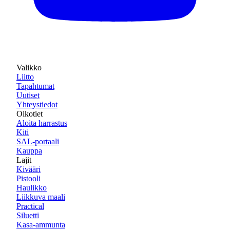
Valikko
Liitto
Tapahtumat
Uutiset
Yhteystiedot
Oikotiet
Aloita harrastus
Kiti
SAL-portaali
Kauppa
Lajit
Kivääri
Pistooli
Haulikko
Liikkuva maali
Practical
Siluetti
Kasa-ammunta