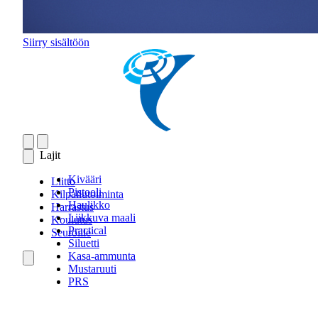
Siirry sisältöön
Lajit
Kivääri
Liitto
Pistooli
Kilpailutoiminta
Haulikko
Harrastus
Liikkuva maali
Koulutus
Practical
Seuroille
Siluetti
Kasa-ammunta
Mustaruuti
PRS