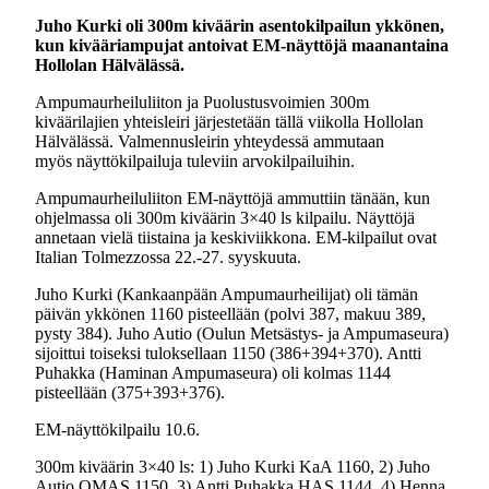
Juho Kurki oli 300m kiväärin asentokilpailun ykkönen,
kun kivääriampujat antoivat EM-näyttöjä maanantaina
Hollolan Hälvälässä.
Ampumaurheiluliiton ja Puolustusvoimien 300m
kiväärilajien yhteisleiri järjestetään tällä viikolla Hollolan
Hälvälässä. Valmennusleirin yhteydessä ammutaan
myös näyttökilpailuja tuleviin arvokilpailuihin.
Ampumaurheiluliiton EM-näyttöjä ammuttiin tänään, kun
ohjelmassa oli 300m kiväärin 3×40 ls kilpailu. Näyttöjä
annetaan vielä tiistaina ja keskiviikkona. EM-kilpailut ovat
Italian Tolmezzossa 22.-27. syyskuuta.
Juho Kurki (Kankaanpään Ampumaurheilijat) oli tämän
päivän ykkönen 1160 pisteellään (polvi 387, makuu 389,
pysty 384). Juho Autio (Oulun Metsästys- ja Ampumaseura)
sijoittui toiseksi tuloksellaan 1150 (386+394+370). Antti
Puhakka (Haminan Ampumaseura) oli kolmas 1144
pisteellään (375+393+376).
EM-näyttökilpailu 10.6.
300m kiväärin 3×40 ls: 1) Juho Kurki KaA 1160, 2) Juho
Autio OMAS 1150, 3) Antti Puhakka HAS 1144, 4) Henna