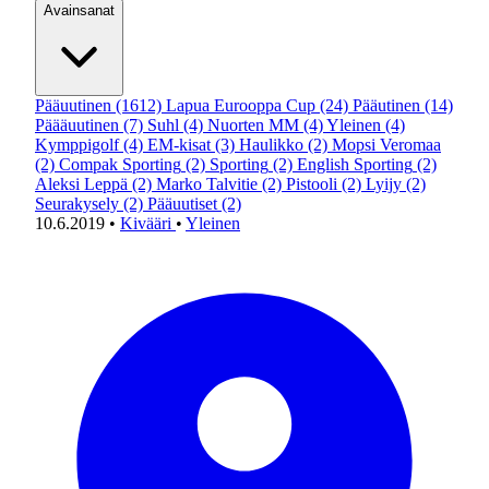
Avainsanat
Pääuutinen
(1612)
Lapua Eurooppa Cup
(24)
Pääutinen
(14)
Päääuutinen
(7)
Suhl
(4)
Nuorten MM
(4)
Yleinen
(4)
Kymppigolf
(4)
EM-kisat
(3)
Haulikko
(2)
Mopsi Veromaa
(2)
Compak Sporting
(2)
Sporting
(2)
English Sporting
(2)
Aleksi Leppä
(2)
Marko Talvitie
(2)
Pistooli
(2)
Lyijy
(2)
Seurakysely
(2)
Pääuutiset
(2)
10.6.2019
•
Kivääri
•
Yleinen