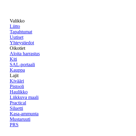
Valikko
Liitto
Tapahtumat
Uutiset
Yhteystiedot
Oikotiet
Aloita harrastus
Kiti
SAL-portaali
Kauppa
Lajit
Kivääri
Pistooli
Haulikko
Liikkuva maali
Practical
Siluetti
Kasa-ammunta
Mustaruuti
PRS