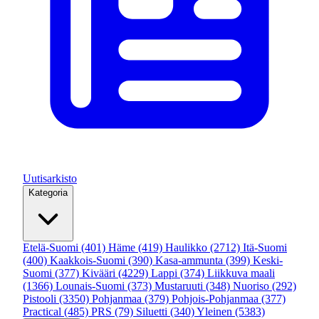
Uutisarkisto
Kategoria
Etelä-Suomi
(401)
Häme
(419)
Haulikko
(2712)
Itä-Suomi
(400)
Kaakkois-Suomi
(390)
Kasa-ammunta
(399)
Keski-
Suomi
(377)
Kivääri
(4229)
Lappi
(374)
Liikkuva maali
(1366)
Lounais-Suomi
(373)
Mustaruuti
(348)
Nuoriso
(292)
Pistooli
(3350)
Pohjanmaa
(379)
Pohjois-Pohjanmaa
(377)
Practical
(485)
PRS
(79)
Siluetti
(340)
Yleinen
(5383)