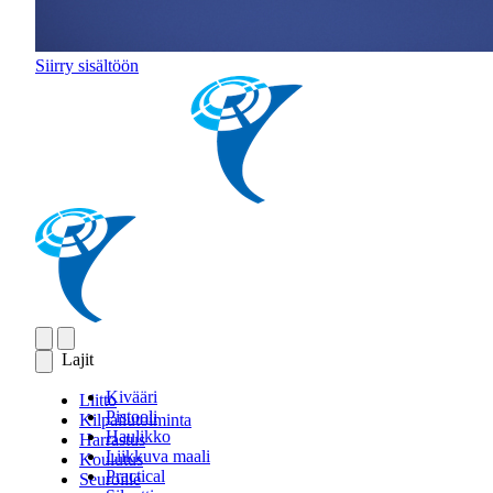
Siirry sisältöön
Lajit
Kivääri
Liitto
Pistooli
Kilpailutoiminta
Haulikko
Harrastus
Liikkuva maali
Koulutus
Practical
Seuroille