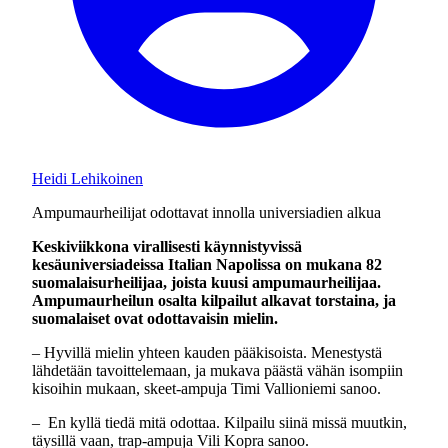
Heidi Lehikoinen
Ampumaurheilijat odottavat innolla universiadien alkua
Keskiviikkona virallisesti käynnistyvissä
kesäuniversiadeissa Italian Napolissa on mukana 82
suomalaisurheilijaa, joista kuusi ampumaurheilijaa.
Ampumaurheilun osalta kilpailut alkavat torstaina, ja
suomalaiset ovat odottavaisin mielin.
– Hyvillä mielin yhteen kauden pääkisoista. Menestystä
lähdetään tavoittelemaan, ja mukava päästä vähän isompiin
kisoihin mukaan, skeet-ampuja Timi Vallioniemi sanoo.
– En kyllä tiedä mitä odottaa. Kilpailu siinä missä muutkin,
täysillä vaan, trap-ampuja Vili Kopra sanoo.