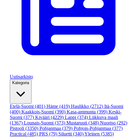
Uutisarkisto
Kategoria
Etelä-Suomi
(401)
Häme
(419)
Haulikko
(2712)
Itä-Suomi
(400)
Kaakkois-Suomi
(390)
Kasa-ammunta
(399)
Keski-
Suomi
(377)
Kivääri
(4229)
Lappi
(374)
Liikkuva maali
(1367)
Lounais-Suomi
(373)
Mustaruuti
(348)
Nuoriso
(292)
Pistooli
(3350)
Pohjanmaa
(379)
Pohjois-Pohjanmaa
(377)
Practical
(485)
PRS
(79)
Siluetti
(340)
Yleinen
(5385)