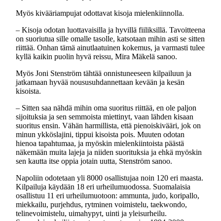
Myös kivääriampujat odottavat kisoja mielenkiinnolla.
– Kisoja odotan luottavaisilla ja hyvillä fiiliksillä. Tavoitteena
on suoriutua sille omalle tasolle, katsotaan mihin asti se sitten
riittää. Onhan tämä ainutlaatuinen kokemus, ja varmasti tulee
kyllä kaikin puolin hyvä reissu, Mira Mäkelä sanoo.
Myös Joni Stenström tähtää onnistuneeseen kilpailuun ja
jatkamaan hyvää noususuhdannettaan kevään ja kesän
kisoista.
– Sitten saa nähdä mihin oma suoritus riittää, en ole paljon
sijoituksia ja sen semmoista miettinyt, vaan lähden kisaan
suoritus ensin. Vähän harmillista, että pienoiskivääri, jok on
minun ykköslajini, tippui kisoista pois. Muuten odotan
hienoa tapahtumaa, ja myöskin mielenkiintoista päästä
näkemään muita lajeja ja niiden suorituksia ja ehkä myöskin
sen kautta itse oppia jotain uutta, Stenström sanoo.
Napoliin odotetaan yli 8000 osallistujaa noin 120 eri maasta.
Kilpailuja käydään 18 eri urheilumuodossa. Suomalaisia
osallistuu 11 eri urheilumuotoon: ammunta, judo, koripallo,
miekkailu, purjehdus, rytminen voimistelu, taekwondo,
telinevoimistelu, uimahypyt, uinti ja yleisurheilu.