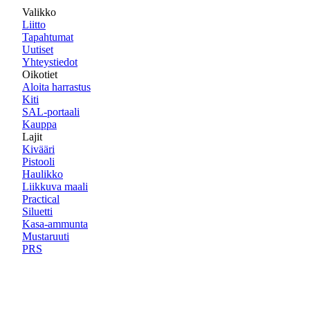
Valikko
Liitto
Tapahtumat
Uutiset
Yhteystiedot
Oikotiet
Aloita harrastus
Kiti
SAL-portaali
Kauppa
Lajit
Kivääri
Pistooli
Haulikko
Liikkuva maali
Practical
Siluetti
Kasa-ammunta
Mustaruuti
PRS