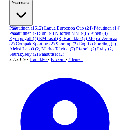
Avainsanat
Pääuutinen
(1612)
Lapua Eurooppa Cup
(24)
Pääutinen
(14)
Päääuutinen
(7)
Suhl
(4)
Nuorten MM
(4)
Yleinen
(4)
Kymppigolf
(4)
EM-kisat
(3)
Haulikko
(2)
Mopsi Veromaa
(2)
Compak Sporting
(2)
Sporting
(2)
English Sporting
(2)
Aleksi Leppä
(2)
Marko Talvitie
(2)
Pistooli
(2)
Lyijy
(2)
Seurakysely
(2)
Pääuutiset
(2)
2.7.2019
•
Haulikko
•
Kivääri
•
Yleinen