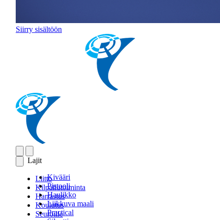
Siirry sisältöön
Lajit
Kivääri
Liitto
Pistooli
Kilpailutoiminta
Haulikko
Harrastus
Liikkuva maali
Koulutus
Practical
Seuroille