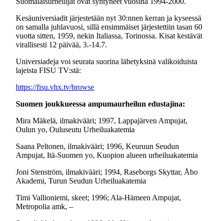
Suomalaisurheilijat ovat syntyneet vuosina 1994-2000.
Kesäuniversiadit järjestetään nyt 30:nnen kerran ja kyseessä
on samalla juhlavuosi, sillä ensimmäiset järjestettiin tasan 60
vuotta sitten, 1959, nekin Italiassa, Torinossa. Kisat kestävät
virallisesti 12 päivää, 3.-14.7.
Universiadeja voi seurata suorina lähetyksinä valikoiduista
lajeista FISU TV:stä:
https://fisu.vhx.tv/browse
Suomen joukkueessa ampumaurheilun edustajina:
Mira Mäkelä, ilmakivääri; 1997, Lappajärven Ampujat,
Oulun yo, Ouluseutu Urheiluakatemia
Saana Peltonen, ilmakivääri; 1996, Keuruun Seudun
Ampujat, Itä-Suomen yo, Kuopion alueen urheiluakatemia
Joni Stenström, ilmakivääri; 1994, Raseborgs Skyttar, Åbo
Akademi, Turun Seudun Urheiluakatemia
Timi Vallioniemi, skeet; 1996; Ala-Hämeen Ampujat,
Metropolia amk, –