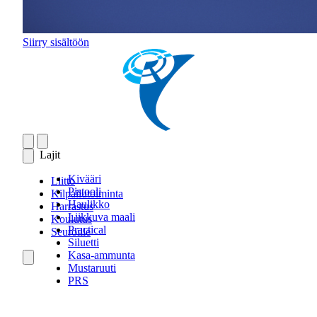
Siirry sisältöön
Lajit
Kivääri
Liitto
Pistooli
Kilpailutoiminta
Haulikko
Harrastus
Liikkuva maali
Koulutus
Practical
Seuroille
Siluetti
Kasa-ammunta
Mustaruuti
PRS