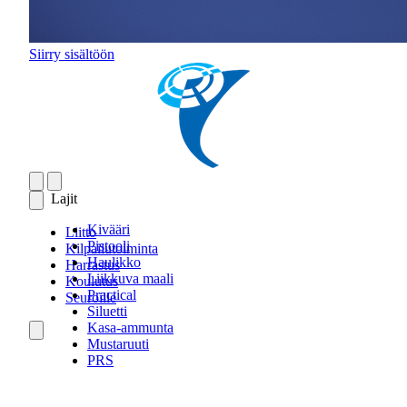
Siirry sisältöön
Lajit
Kivääri
Liitto
Pistooli
Kilpailutoiminta
Haulikko
Harrastus
Liikkuva maali
Koulutus
Practical
Seuroille
Siluetti
Kasa-ammunta
Mustaruuti
PRS