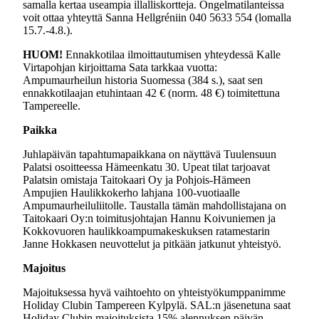
samalla kertaa useampia illalliskortteja. Ongelmatilanteissa
voit ottaa yhteyttä Sanna Hellgréniin 040 5633 554 (lomalla
15.7.-4.8.).
HUOM!
Ennakkotilaa ilmoittautumisen yhteydessä Kalle
Virtapohjan kirjoittama Sata tarkkaa vuotta:
Ampumaurheilun historia Suomessa (384 s.), saat sen
ennakkotilaajan etuhintaan 42 € (norm. 48 €) toimitettuna
Tampereelle.
Paikka
Juhlapäivän tapahtumapaikkana on näyttävä Tuulensuun
Palatsi osoitteessa Hämeenkatu 30. Upeat tilat tarjoavat
Palatsin omistaja Taitokaari Oy ja Pohjois-Hämeen
Ampujien Haulikkokerho lahjana 100-vuotiaalle
Ampumaurheiluliitolle. Taustalla tämän mahdollistajana on
Taitokaari Oy:n toimitusjohtajan Hannu Koivuniemen ja
Kokkovuoren haulikkoampumakeskuksen ratamestarin
Janne Hokkasen neuvottelut ja pitkään jatkunut yhteistyö.
Majoitus
Majoituksessa hyvä vaihtoehto on yhteistyökumppanimme
Holiday Clubin Tampereen Kylpylä. SAL:n jäsenetuna saat
Holiday Clubin majoituksista 15% alennuksen päivän