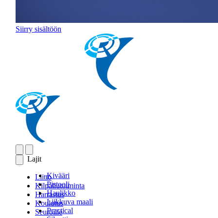
Siirry sisältöön
Lajit
Kivääri
Liitto
Pistooli
Kilpailutoiminta
Haulikko
Harrastus
Liikkuva maali
Koulutus
Practical
Seuroille