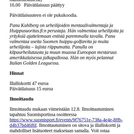
16.00 Päivätilaisuus päättyy
Päivätilaisuuteen ei ole pukukoodia.
Panu Kuhlberg on urheilijoiden mentaalivalmentaja ja
Huippusuoritus.fi:n perustaja. Hän valmentaa urheilijoita ja
yrityksiä ajattelemaan entistä paremmalla tavalla. Panu
valmentaa useita Suomen huippu-golfareita ja muita
urheilijoita – lajista riippumatta. Panulla on
kilpaurheilutausta ja muun muassa Euroopan mestaruus
amerikkalaisessa jalkapallossa. Hän on myös pelannut
Italian Golden Leaguessa.
Hinnat
Illalliskortti 47 euroa
Päivätilaisuus 15 euroa
Ilmoittaudu
Ilmoittaudu mukaan viimeistään 12.8. Ilmoittautuminen
tapahtuu Suomisportissa osoitteessa
https://www.suomisport.fi/events/9f76751e-738a-4e4e-8ffb-
d4b37bd46f6f
. Ilmoittautuminen on sitova ja illalliskortti ja
mahdolliset lisätuotteet maksetaan samalla. Voit ostaa