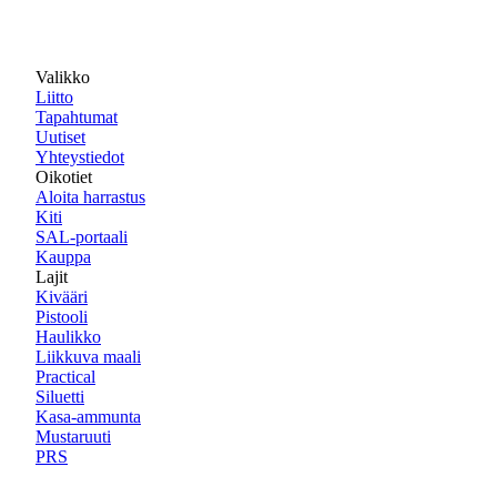
Valikko
Liitto
Tapahtumat
Uutiset
Yhteystiedot
Oikotiet
Aloita harrastus
Kiti
SAL-portaali
Kauppa
Lajit
Kivääri
Pistooli
Haulikko
Liikkuva maali
Practical
Siluetti
Kasa-ammunta
Mustaruuti
PRS