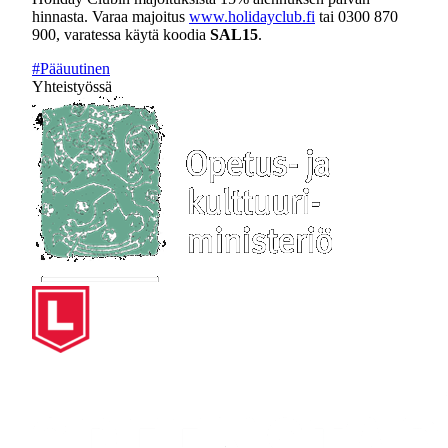
hinnasta. Varaa majoitus
www.holidayclub.fi
tai 0300 870
900, varatessa käytä koodia
SAL15
.
#Pääuutinen
Yhteistyössä