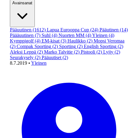
Avainsanat
Pääuutinen
(1612)
Lapua Eurooppa Cup
(24)
Pääutinen
(14)
Päääuutinen
(7)
Suhl
(4)
Nuorten MM
(4)
Yleinen
(4)
Kymppigolf
(4)
EM-kisat
(3)
Haulikko
(2)
Mopsi Veromaa
(2)
Compak Sporting
(2)
Sporting
(2)
English Sporting
(2)
Aleksi Leppä
(2)
Marko Talvitie
(2)
Pistooli
(2)
Lyijy
(2)
Seurakysely
(2)
Pääuutiset
(2)
8.7.2019
•
Yleinen