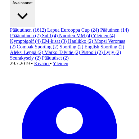
Avainsanat
Pääuutinen
(1612)
Lapua Eurooppa Cup
(24)
Pääutinen
(14)
Päääuutinen
(7)
Suhl
(4)
Nuorten MM
(4)
Yleinen
(4)
Kymppigolf
(4)
EM-kisat
(3)
Haulikko
(2)
Mopsi Veromaa
(2)
Compak Sporting
(2)
Sporting
(2)
English Sporting
(2)
Aleksi Leppä
(2)
Marko Talvitie
(2)
Pistooli
(2)
Lyijy
(2)
Seurakysely
(2)
Pääuutiset
(2)
29.7.2019
•
Kivääri
•
Yleinen