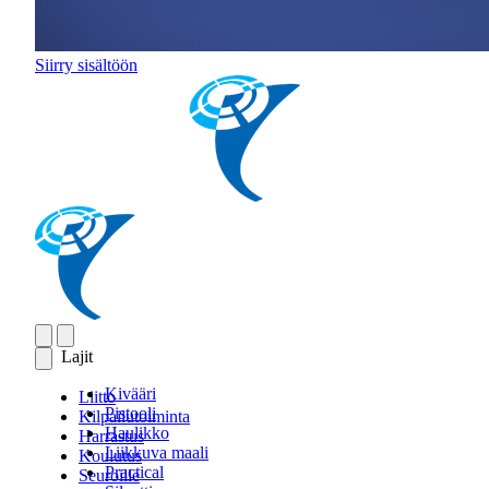
Siirry sisältöön
Lajit
Kivääri
Liitto
Pistooli
Kilpailutoiminta
Haulikko
Harrastus
Liikkuva maali
Koulutus
Practical
Seuroille