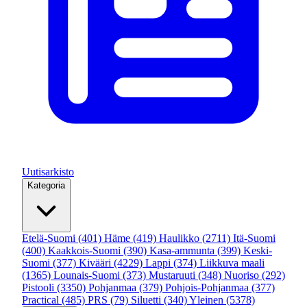
Uutisarkisto
Kategoria
Etelä-Suomi
(401)
Häme
(419)
Haulikko
(2711)
Itä-Suomi
(400)
Kaakkois-Suomi
(390)
Kasa-ammunta
(399)
Keski-
Suomi
(377)
Kivääri
(4229)
Lappi
(374)
Liikkuva maali
(1365)
Lounais-Suomi
(373)
Mustaruuti
(348)
Nuoriso
(292)
Pistooli
(3350)
Pohjanmaa
(379)
Pohjois-Pohjanmaa
(377)
Practical
(485)
PRS
(79)
Siluetti
(340)
Yleinen
(5378)