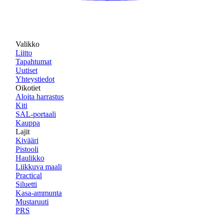
Valikko
Liitto
Tapahtumat
Uutiset
Yhteystiedot
Oikotiet
Aloita harrastus
Kiti
SAL-portaali
Kauppa
Lajit
Kivääri
Pistooli
Haulikko
Liikkuva maali
Practical
Siluetti
Kasa-ammunta
Mustaruuti
PRS