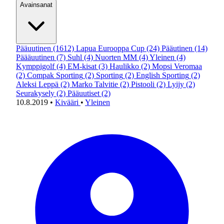
Avainsanat
Pääuutinen
(1612)
Lapua Eurooppa Cup
(24)
Pääutinen
(14)
Päääuutinen
(7)
Suhl
(4)
Nuorten MM
(4)
Yleinen
(4)
Kymppigolf
(4)
EM-kisat
(3)
Haulikko
(2)
Mopsi Veromaa
(2)
Compak Sporting
(2)
Sporting
(2)
English Sporting
(2)
Aleksi Leppä
(2)
Marko Talvitie
(2)
Pistooli
(2)
Lyijy
(2)
Seurakysely
(2)
Pääuutiset
(2)
10.8.2019
•
Kivääri
•
Yleinen