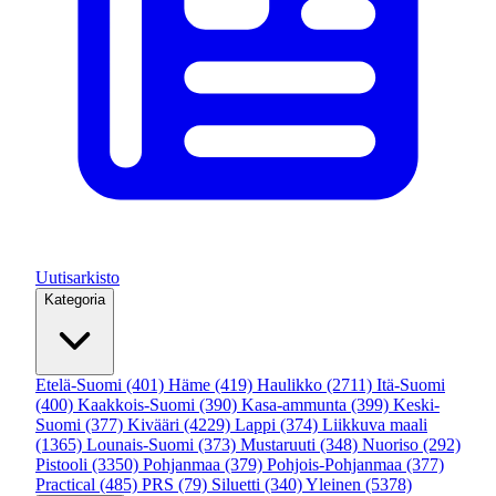
Uutisarkisto
Kategoria
Etelä-Suomi
(401)
Häme
(419)
Haulikko
(2711)
Itä-Suomi
(400)
Kaakkois-Suomi
(390)
Kasa-ammunta
(399)
Keski-
Suomi
(377)
Kivääri
(4229)
Lappi
(374)
Liikkuva maali
(1365)
Lounais-Suomi
(373)
Mustaruuti
(348)
Nuoriso
(292)
Pistooli
(3350)
Pohjanmaa
(379)
Pohjois-Pohjanmaa
(377)
Practical
(485)
PRS
(79)
Siluetti
(340)
Yleinen
(5378)