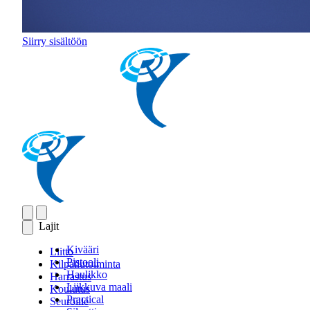
Siirry sisältöön
Lajit
Kivääri
Liitto
Pistooli
Kilpailutoiminta
Haulikko
Harrastus
Liikkuva maali
Koulutus
Practical
Seuroille