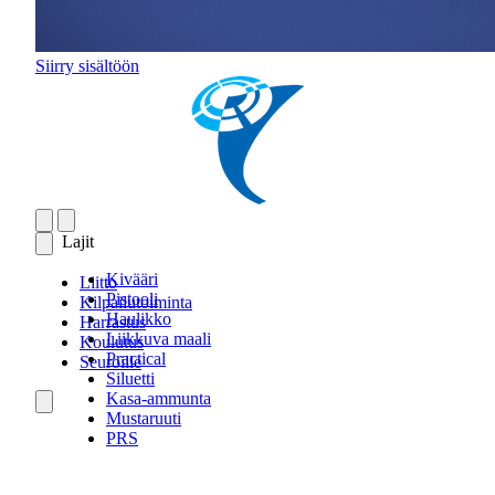
Siirry sisältöön
Lajit
Kivääri
Liitto
Pistooli
Kilpailutoiminta
Haulikko
Harrastus
Liikkuva maali
Koulutus
Practical
Seuroille
Siluetti
Kasa-ammunta
Mustaruuti
PRS