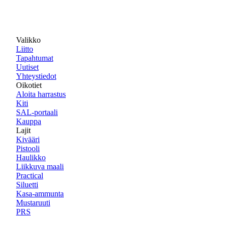
Valikko
Liitto
Tapahtumat
Uutiset
Yhteystiedot
Oikotiet
Aloita harrastus
Kiti
SAL-portaali
Kauppa
Lajit
Kivääri
Pistooli
Haulikko
Liikkuva maali
Practical
Siluetti
Kasa-ammunta
Mustaruuti
PRS