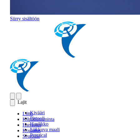
Siirry sisältöön
Lajit
Kivääri
Liitto
Pistooli
Kilpailutoiminta
Haulikko
Harrastus
Liikkuva maali
Koulutus
Practical
Seuroille