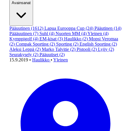
Avainsanat
Pääuutinen
(1612)
Lapua Eurooppa Cup
(24)
Pääutinen
(14)
Päääuutinen
(7)
Suhl
(4)
Nuorten MM
(4)
Yleinen
(4)
Kymppigolf
(4)
EM-kisat
(3)
Haulikko
(2)
Mopsi Veromaa
(2)
Compak Sporting
(2)
Sporting
(2)
English Sporting
(2)
Aleksi Leppä
(2)
Marko Talvitie
(2)
Pistooli
(2)
Lyijy
(2)
Seurakysely
(2)
Pääuutiset
(2)
15.9.2019
•
Haulikko
•
Yleinen