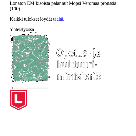
Lonaton EM-kisoista palannut Mopsi Veromaa pronssia
(100).
Kaikki tulokset löydät
täältä
.
Yhteistyössä