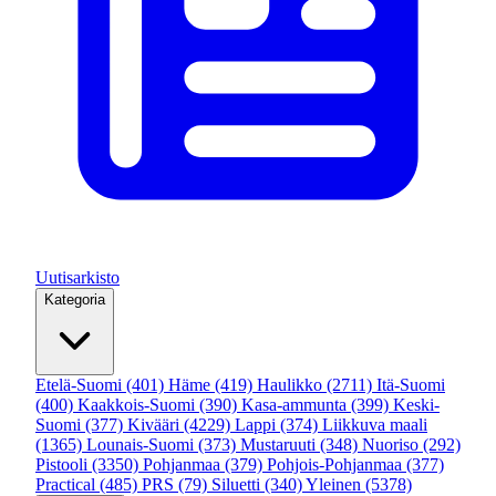
Uutisarkisto
Kategoria
Etelä-Suomi
(401)
Häme
(419)
Haulikko
(2711)
Itä-Suomi
(400)
Kaakkois-Suomi
(390)
Kasa-ammunta
(399)
Keski-
Suomi
(377)
Kivääri
(4229)
Lappi
(374)
Liikkuva maali
(1365)
Lounais-Suomi
(373)
Mustaruuti
(348)
Nuoriso
(292)
Pistooli
(3350)
Pohjanmaa
(379)
Pohjois-Pohjanmaa
(377)
Practical
(485)
PRS
(79)
Siluetti
(340)
Yleinen
(5378)