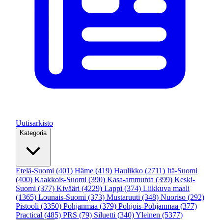
Uutisarkisto
Kategoria
Etelä-Suomi
(401)
Häme
(419)
Haulikko
(2711)
Itä-Suomi
(400)
Kaakkois-Suomi
(390)
Kasa-ammunta
(399)
Keski-
Suomi
(377)
Kivääri
(4229)
Lappi
(374)
Liikkuva maali
(1365)
Lounais-Suomi
(373)
Mustaruuti
(348)
Nuoriso
(292)
Pistooli
(3350)
Pohjanmaa
(379)
Pohjois-Pohjanmaa
(377)
Practical
(485)
PRS
(79)
Siluetti
(340)
Yleinen
(5377)