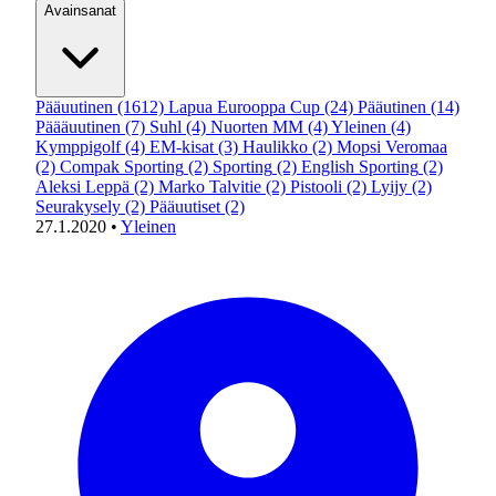
Avainsanat
Pääuutinen
(1612)
Lapua Eurooppa Cup
(24)
Pääutinen
(14)
Päääuutinen
(7)
Suhl
(4)
Nuorten MM
(4)
Yleinen
(4)
Kymppigolf
(4)
EM-kisat
(3)
Haulikko
(2)
Mopsi Veromaa
(2)
Compak Sporting
(2)
Sporting
(2)
English Sporting
(2)
Aleksi Leppä
(2)
Marko Talvitie
(2)
Pistooli
(2)
Lyijy
(2)
Seurakysely
(2)
Pääuutiset
(2)
27.1.2020
•
Yleinen