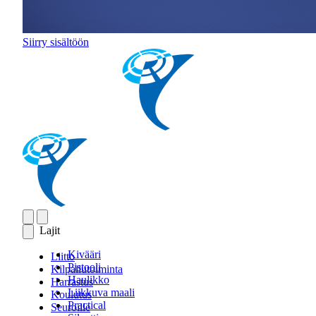
Siirry sisältöön
Lajit
Kivääri
Liitto
Pistooli
Kilpailutoiminta
Haulikko
Harrastus
Liikkuva maali
Koulutus
Practical
Seuroille