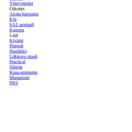
Yhteystiedot
Oikotiet
Aloita harrastus
Kiti
SAL-portaali
Kauppa
Lajit
Kivääri
Pistooli
Haulikko
Liikkuva maali
Practical
Siluetti
Kasa-ammunta
Mustaruuti
PRS