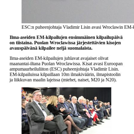
ESC:n puheenjohtaja Vladimir Lisin avasi Wroclawin EM-kil
Ilma-aseiden EM-kilpailujen ensimmäinen kilpailupäivä
on tiistaina. Puolan Wroclawissa järjestettävien kisojen
avauspäivänä kilpailee neljä suomalaista.
Ilma-aseiden EM-kilpailujen juhlavat avajaiset olivat
maanantai-iltana Puolan Wroclawissa. Kisat avasi Euroopan
ampumaurheiluliiton (ESC) puheenjohtaja Vladimir Lisin.
EM-kilpailuissa kilpaillaan 10m ilmakiväärin, ilmapistoolin
ja liikkuvan maalin lajeissa (miehet, naiset, M20 ja N20).