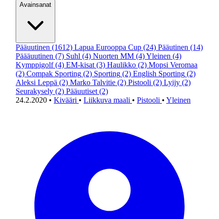
Avainsanat
Pääuutinen
(1612)
Lapua Eurooppa Cup
(24)
Pääutinen
(14)
Päääuutinen
(7)
Suhl
(4)
Nuorten MM
(4)
Yleinen
(4)
Kymppigolf
(4)
EM-kisat
(3)
Haulikko
(2)
Mopsi Veromaa
(2)
Compak Sporting
(2)
Sporting
(2)
English Sporting
(2)
Aleksi Leppä
(2)
Marko Talvitie
(2)
Pistooli
(2)
Lyijy
(2)
Seurakysely
(2)
Pääuutiset
(2)
24.2.2020
•
Kivääri
•
Liikkuva maali
•
Pistooli
•
Yleinen