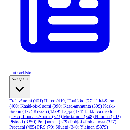
Uutisarkisto
Kategoria
Etelä-Suomi
(401)
Häme
(419)
Haulikko
(2711)
Itä-Suomi
(400)
Kaakkois-Suomi
(390)
Kasa-ammunta
(399)
Keski-
Suomi
(377)
Kivääri
(4229)
Lappi
(374)
Liikkuva maali
(1365)
Lounais-Suomi
(373)
Mustaruuti
(348)
Nuoriso
(292)
Pistooli
(3350)
Pohjanmaa
(379)
Pohjois-Pohjanmaa
(377)
Practical
(485)
PRS
(79)
Siluetti
(340)
Yleinen
(5379)