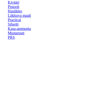
Kivääri
Pistooli
Haulikko
Liikkuva maali
Practical
Siluetti
Kasa-ammunta
Mustaruuti
PRS