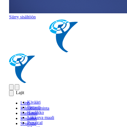
Siirry sisältöön
Lajit
Kivääri
Liitto
Pistooli
Kilpailutoiminta
Haulikko
Harrastus
Liikkuva maali
Koulutus
Practical
Seuroille