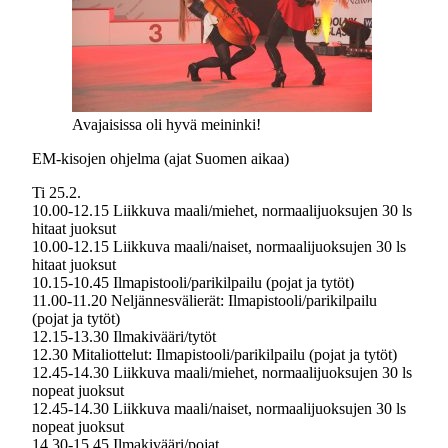
Avajaisissa oli hyvä meininki!
EM-kisojen ohjelma (ajat Suomen aikaa)
Ti 25.2.
10.00-12.15 Liikkuva maali/miehet, normaalijuoksujen 30 ls
hitaat juoksut
10.00-12.15 Liikkuva maali/naiset, normaalijuoksujen 30 ls
hitaat juoksut
10.15-10.45 Ilmapistooli/parikilpailu (pojat ja tytöt)
11.00-11.20 Neljännesvälierät: Ilmapistooli/parikilpailu
(pojat ja tytöt)
12.15-13.30 Ilmakivääri/tytöt
12.30 Mitaliottelut: Ilmapistooli/parikilpailu (pojat ja tytöt)
12.45-14.30 Liikkuva maali/miehet, normaalijuoksujen 30 ls
nopeat juoksut
12.45-14.30 Liikkuva maali/naiset, normaalijuoksujen 30 ls
nopeat juoksut
14.30-15.45 Ilmakivääri/pojat