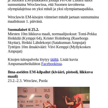
ja Suomen EM-joukkueen johtaja Per-Ole Lindell sanoi
sunnuntaina Wroclawissa, että Suomen tavoitteena
olympialajeissa on yksi mitali ja yksi olympiamaapaikka.
Wroclawin EM-kisojen viimeiset mitalit jaetaan sunnuntaina
maaliskuun 1. päivänä.
Suomalaiset ti 25.2.
Miesten 10m liikkuva maali, normaalijuoksut: Tomi-Pekka
Heikkilä (Kymppi 64), Krister Holmberg (Raseborgs
Skyttar), Heikki Lähdekorpi (Satakunnan Ampujat)
Tyttöjen 10m ilmakivääri: Viivi Kemppi (Myllykosken
Ampujat)
Kisojen tulospalvelu löytyy
täältä
. Lisää kuvia
Ampumaurheiluliiton
Facebookissa
.
Ilma-aseiden EM-kilpailut (kivääri, pistooli, liikkuva
maali)
23.2.-2.3. Wroclaw, Puola