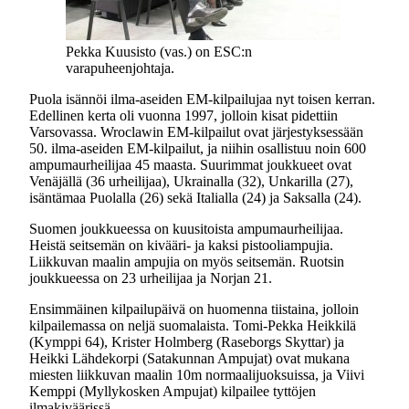
Pekka Kuusisto (vas.) on ESC:n
varapuheenjohtaja.
Puola isännöi ilma-aseiden EM-kilpailujaa nyt toisen kerran.
Edellinen kerta oli vuonna 1997, jolloin kisat pidettiin
Varsovassa. Wroclawin EM-kilpailut ovat järjestyksessään
50. ilma-aseiden EM-kilpailut, ja niihin osallistuu noin 600
ampumaurheilijaa 45 maasta. Suurimmat joukkueet ovat
Venäjällä (36 urheilijaa), Ukrainalla (32), Unkarilla (27),
isäntämaa Puolalla (26) sekä Italialla (24) ja Saksalla (24).
Suomen joukkueessa on kuusitoista ampumaurheilijaa.
Heistä seitsemän on kivääri- ja kaksi pistooliampujia.
Liikkuvan maalin ampujia on myös seitsemän. Ruotsin
joukkueessa on 23 urheilijaa ja Norjan 21.
Ensimmäinen kilpailupäivä on huomenna tiistaina, jolloin
kilpailemassa on neljä suomalaista. Tomi-Pekka Heikkilä
(Kymppi 64), Krister Holmberg (Raseborgs Skyttar) ja
Heikki Lähdekorpi (Satakunnan Ampujat) ovat mukana
miesten liikkuvan maalin 10m normaalijuoksuissa, ja Viivi
Kemppi (Myllykosken Ampujat) kilpailee tyttöjen
ilmakiväärissä.