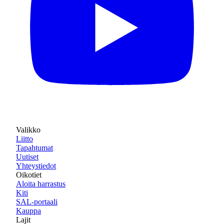
Valikko
Liitto
Tapahtumat
Uutiset
Yhteystiedot
Oikotiet
Aloita harrastus
Kiti
SAL-portaali
Kauppa
Lajit