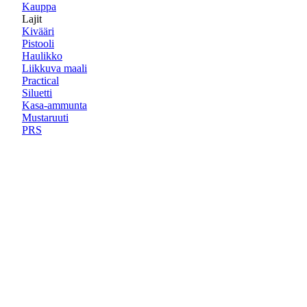
Kauppa
Lajit
Kivääri
Pistooli
Haulikko
Liikkuva maali
Practical
Siluetti
Kasa-ammunta
Mustaruuti
PRS