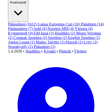
Avainsanat
Pääuutinen
(1612)
Lapua Eurooppa Cup
(24)
Pääutinen
(14)
Päääuutinen
(7)
Suhl
(4)
Nuorten MM
(4)
Yleinen
(4)
Kymppigolf
(4)
EM-kisat
(3)
Haulikko
(2)
Mopsi Veromaa
(2)
Compak Sporting
(2)
Sporting
(2)
English Sporting
(2)
Aleksi Leppä
(2)
Marko Talvitie
(2)
Pistooli
(2)
Lyijy
(2)
Seurakysely
(2)
Pääuutiset
(2)
1.4.2020
•
Haulikko
•
Kivääri
•
Pistooli
•
Yleinen