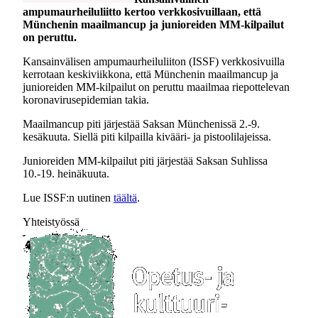
ampumaurheiluliitto kertoo verkkosivuillaan, että
Münchenin maailmancup ja junioreiden MM-kilpailut
on peruttu.
Kansainvälisen ampumaurheiluliiton (ISSF) verkkosivuilla
kerrotaan keskiviikkona, että Münchenin maailmancup ja
junioreiden MM-kilpailut on peruttu maailmaa riepottelevan
koronavirusepidemian takia.
Maailmancup piti järjestää Saksan Münchenissä 2.-9.
kesäkuuta. Siellä piti kilpailla kivääri- ja pistoolilajeissa.
Junioreiden MM-kilpailut piti järjestää Saksan Suhlissa
10.-19. heinäkuuta.
Lue ISSF:n uutinen
täältä
.
Yhteistyössä