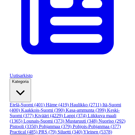
Uutisarkisto
Kategoria
Etelä-Suomi
(401)
Häme
(419)
Haulikko
(2711)
Itä-Suomi
(400)
Kaakkois-Suomi
(390)
Kasa-ammunta
(399)
Keski-
Suomi
(377)
Kivääri
(4229)
Lappi
(374)
Liikkuva maali
(1365)
Lounais-Suomi
(373)
Mustaruuti
(348)
Nuoriso
(292)
Pistooli
(3350)
Pohjanmaa
(379)
Pohjois-Pohjanmaa
(377)
Practical
(485)
PRS
(79)
Siluetti
(340)
Yleinen
(5378)