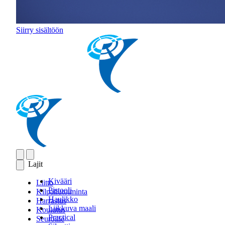
Siirry sisältöön
Lajit
Kivääri
Liitto
Pistooli
Kilpailutoiminta
Haulikko
Harrastus
Liikkuva maali
Koulutus
Practical
Seuroille