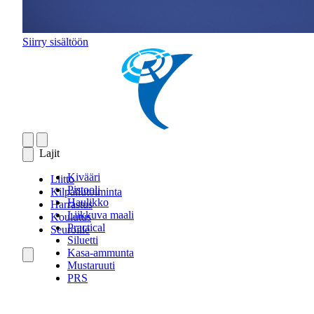
Siirry sisältöön
Lajit
Kivääri
Liitto
Pistooli
Kilpailutoiminta
Haulikko
Harrastus
Liikkuva maali
Koulutus
Practical
Seuroille
Siluetti
Kasa-ammunta
Mustaruuti
PRS