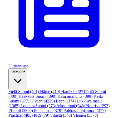
Uutisarkisto
Kategoria
Etelä-Suomi
(401)
Häme
(419)
Haulikko
(2711)
Itä-Suomi
(400)
Kaakkois-Suomi
(390)
Kasa-ammunta
(399)
Keski-
Suomi
(377)
Kivääri
(4229)
Lappi
(374)
Liikkuva maali
(1365)
Lounais-Suomi
(373)
Mustaruuti
(348)
Nuoriso
(292)
Pistooli
(3350)
Pohjanmaa
(379)
Pohjois-Pohjanmaa
(377)
Practical
(485)
PRS
(79)
Siluetti
(340)
Yleinen
(5378)