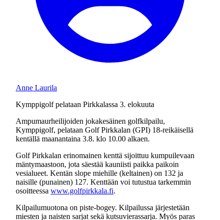
Anne Laurila
Kymppigolf pelataan Pirkkalassa 3. elokuuta
Ampumaurheilijoiden jokakesäinen golfkilpailu,
Kymppigolf, pelataan Golf Pirkkalan (GPI) 18-reikäisellä
kentällä maanantaina 3.8. klo 10.00 alkaen.
Golf Pirkkalan erinomainen kenttä sijoittuu kumpuilevaan
mäntymaastoon, jota säestää kauniisti paikka paikoin
vesialueet. Kentän slope miehille (keltainen) on 132 ja
naisille (punainen) 127. Kenttään voi tutustua tarkemmin
osoitteessa
www.golfpirkkala.fi
.
Kilpailumuotona on piste-bogey. Kilpailussa järjestetään
miesten ja naisten sarjat sekä kutsuvierassarja. Myös paras