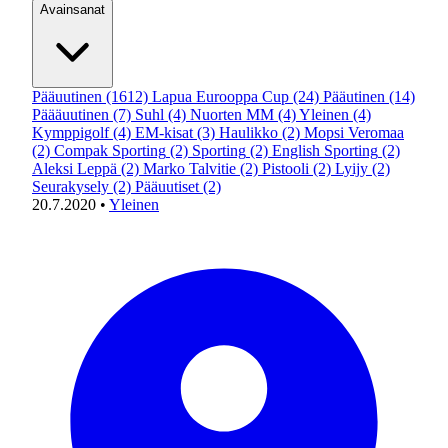
Avainsanat
Pääuutinen
(1612)
Lapua Eurooppa Cup
(24)
Pääutinen
(14)
Päääuutinen
(7)
Suhl
(4)
Nuorten MM
(4)
Yleinen
(4)
Kymppigolf
(4)
EM-kisat
(3)
Haulikko
(2)
Mopsi Veromaa
(2)
Compak Sporting
(2)
Sporting
(2)
English Sporting
(2)
Aleksi Leppä
(2)
Marko Talvitie
(2)
Pistooli
(2)
Lyijy
(2)
Seurakysely
(2)
Pääuutiset
(2)
20.7.2020
•
Yleinen