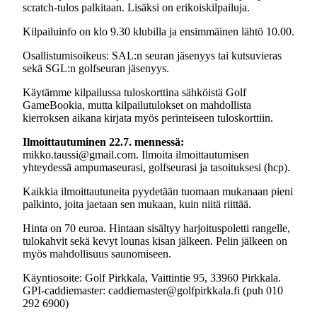
scratch-tulos palkitaan. Lisäksi on erikoiskilpailuja.
Kilpailuinfo on klo 9.30 klubilla ja ensimmäinen lähtö 10.00.
Osallistumisoikeus: SAL:n seuran jäsenyys tai kutsuvieras
sekä SGL:n golfseuran jäsenyys.
Käytämme kilpailussa tuloskorttina sähköistä Golf
GameBookia, mutta kilpailutulokset on mahdollista
kierroksen aikana kirjata myös perinteiseen tuloskorttiin.
Ilmoittautuminen 22.7. mennessä:
mikko.taussi@gmail.com. Ilmoita ilmoittautumisen
yhteydessä ampumaseurasi, golfseurasi ja tasoituksesi (hcp).
Kaikkia ilmoittautuneita pyydetään tuomaan mukanaan pieni
palkinto, joita jaetaan sen mukaan, kuin niitä riittää.
Hinta on 70 euroa. Hintaan sisältyy harjoituspoletti rangelle,
tulokahvit sekä kevyt lounas kisan jälkeen. Pelin jälkeen on
myös mahdollisuus saunomiseen.
Käyntiosoite: Golf Pirkkala, Vaittintie 95, 33960 Pirkkala.
GPI-caddiemaster: caddiemaster@golfpirkkala.fi (puh 010
292 6900)