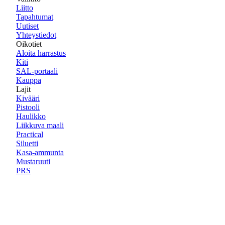
Liitto
Tapahtumat
Uutiset
Yhteystiedot
Oikotiet
Aloita harrastus
Kiti
SAL-portaali
Kauppa
Lajit
Kivääri
Pistooli
Haulikko
Liikkuva maali
Practical
Siluetti
Kasa-ammunta
Mustaruuti
PRS