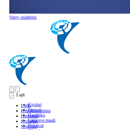
Siirry sisältöön
Lajit
Kivääri
Liitto
Pistooli
Kilpailutoiminta
Haulikko
Harrastus
Liikkuva maali
Koulutus
Practical
Seuroille