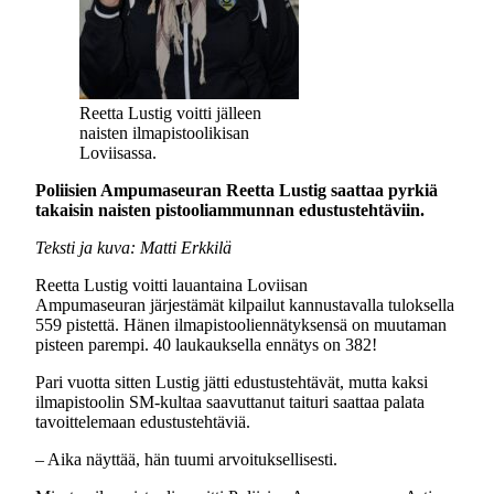
Reetta Lustig voitti jälleen
naisten ilmapistoolikisan
Loviisassa.
Poliisien Ampumaseuran Reetta Lustig saattaa pyrkiä
takaisin naisten pistooliammunnan edustustehtäviin.
Teksti ja kuva: Matti Erkkilä
Reetta Lustig voitti lauantaina Loviisan
Ampumaseuran järjestämät kilpailut kannustavalla tuloksella
559 pistettä. Hänen ilmapistooliennätyksensä on muutaman
pisteen parempi. 40 laukauksella ennätys on 382!
Pari vuotta sitten Lustig jätti edustustehtävät, mutta kaksi
ilmapistoolin SM-kultaa saavuttanut taituri saattaa palata
tavoittelemaan edustustehtäviä.
– Aika näyttää, hän tuumi arvoituksellisesti.