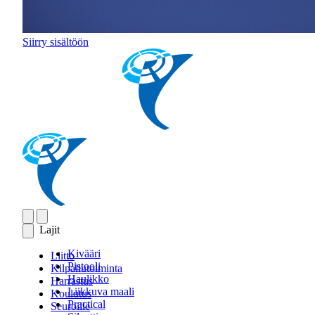
Siirry sisältöön
Lajit
Kivääri
Liitto
Pistooli
Kilpailutoiminta
Haulikko
Harrastus
Liikkuva maali
Koulutus
Practical
Seuroille