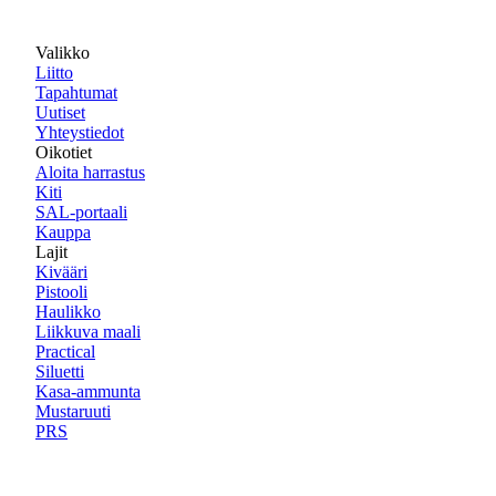
Valikko
Liitto
Tapahtumat
Uutiset
Yhteystiedot
Oikotiet
Aloita harrastus
Kiti
SAL-portaali
Kauppa
Lajit
Kivääri
Pistooli
Haulikko
Liikkuva maali
Practical
Siluetti
Kasa-ammunta
Mustaruuti
PRS