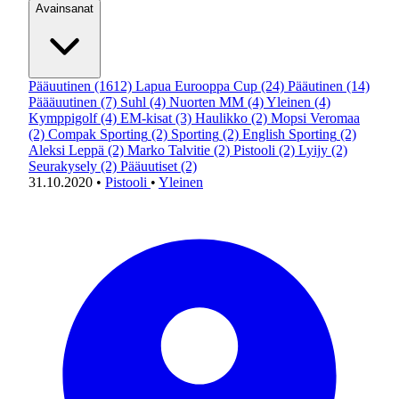
Avainsanat
Pääuutinen
(1612)
Lapua Eurooppa Cup
(24)
Pääutinen
(14)
Päääuutinen
(7)
Suhl
(4)
Nuorten MM
(4)
Yleinen
(4)
Kymppigolf
(4)
EM-kisat
(3)
Haulikko
(2)
Mopsi Veromaa
(2)
Compak Sporting
(2)
Sporting
(2)
English Sporting
(2)
Aleksi Leppä
(2)
Marko Talvitie
(2)
Pistooli
(2)
Lyijy
(2)
Seurakysely
(2)
Pääuutiset
(2)
31.10.2020
•
Pistooli
•
Yleinen