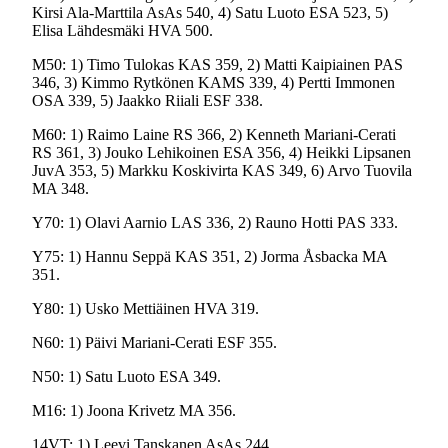
Kirsi Ala-Marttila AsAs 540, 4) Satu Luoto ESA 523, 5)
Elisa Lähdesmäki HVA 500.
M50: 1) Timo Tulokas KAS 359, 2) Matti Kaipiainen PAS
346, 3) Kimmo Rytkönen KAMS 339, 4) Pertti Immonen
OSA 339, 5) Jaakko Riiali ESF 338.
M60: 1) Raimo Laine RS 366, 2) Kenneth Mariani-Cerati
RS 361, 3) Jouko Lehikoinen ESA 356, 4) Heikki Lipsanen
JuvA 353, 5) Markku Koskivirta KAS 349, 6) Arvo Tuovila
MA 348.
Y70: 1) Olavi Aarnio LAS 336, 2) Rauno Hotti PAS 333.
Y75: 1) Hannu Seppä KAS 351, 2) Jorma Åsbacka MA
351.
Y80: 1) Usko Mettiäinen HVA 319.
N60: 1) Päivi Mariani-Cerati ESF 355.
N50: 1) Satu Luoto ESA 349.
M16: 1) Joona Krivetz MA 356.
14VT: 1) Leevi Tanskanen AsAs 244.