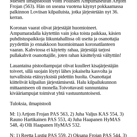
Miesten ilmapistoolin voitti Poliisien Ampumaseuran Artjom
Frojan (563). Hän on useana vuotena käynyt pokkaamassa
palkinnon Loviisan kilpailuista, jotka järjestetään nyt 36.
kerran.
Koronan vaarat olivat järjestäjät huomioineet.
Ampumaradalla käytettiin vain joka toista paikkaa, käsien
puhdistuspaikkoja liikuntahallissa oli useita ja osanottajia
pyydettiin jo ennakkoon huomioimaan koronatilanteen
vaaran. Kahviossa ei käytetty rahaa, järjestäjä tarjosi
pullakahvit osanottajille, joten rahan käsittelystä vältyttiin!
Lauantaina pistooliampujat olivat kuulleet kisajärjestäjän
toiveet, sillä suojain löytyi lähes jokaiselta kasvolta ja
turvallisista etäisyyksistä pidettiin huolta. Osanottajat
kiittelivät kilpailun järjestämisestä. Halu kilpailukunnon
mittaamiseen oli monella.Toivottavasti sunnuntaina
kivääriampujat toimivat yhtä vastuuntuntoisesti.
Tuloksia, ilmapistooli
M: 1) Artjom Frojan PAS 563, 2) Juha Valjus KAS 554, 3)
Rauno Hartikainen PAS 553, 4) Juha Haapanen HyMAS
548, 4) Olli Haapanen HyMAS 532.
N: 1) Reetta Lustig PAS 559, 2) Oksana Frojan PAS 544, 3)