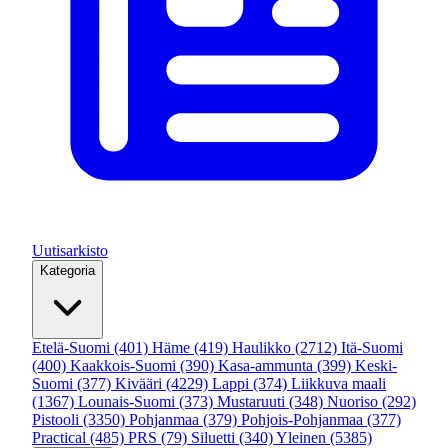
Uutisarkisto
Kategoria
Etelä-Suomi
(401)
Häme
(419)
Haulikko
(2712)
Itä-Suomi
(400)
Kaakkois-Suomi
(390)
Kasa-ammunta
(399)
Keski-
Suomi
(377)
Kivääri
(4229)
Lappi
(374)
Liikkuva maali
(1367)
Lounais-Suomi
(373)
Mustaruuti
(348)
Nuoriso
(292)
Pistooli
(3350)
Pohjanmaa
(379)
Pohjois-Pohjanmaa
(377)
Practical
(485)
PRS
(79)
Siluetti
(340)
Yleinen
(5385)