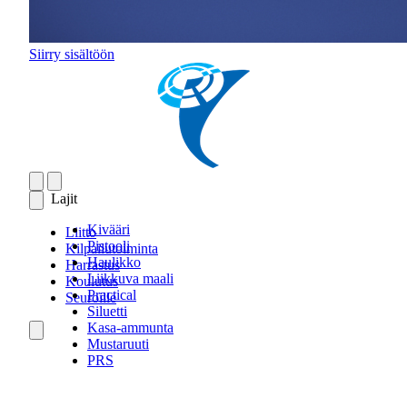
Siirry sisältöön
Lajit
Kivääri
Liitto
Pistooli
Kilpailutoiminta
Haulikko
Harrastus
Liikkuva maali
Koulutus
Practical
Seuroille
Siluetti
Kasa-ammunta
Mustaruuti
PRS