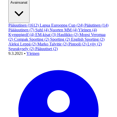
Avainsanat
Pääuutinen
(1612)
Lapua Eurooppa Cup
(24)
Pääutinen
(14)
Päääuutinen
(7)
Suhl
(4)
Nuorten MM
(4)
Yleinen
(4)
Kymppigolf
(4)
EM-kisat
(3)
Haulikko
(2)
Mopsi Veromaa
(2)
Compak Sporting
(2)
Sporting
(2)
English Sporting
(2)
Aleksi Leppä
(2)
Marko Talvitie
(2)
Pistooli
(2)
Lyijy
(2)
Seurakysely
(2)
Pääuutiset
(2)
9.3.2021
•
Yleinen