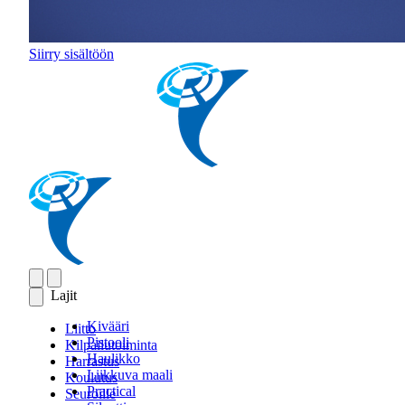
Siirry sisältöön
Lajit
Kivääri
Liitto
Pistooli
Kilpailutoiminta
Haulikko
Harrastus
Liikkuva maali
Koulutus
Practical
Seuroille