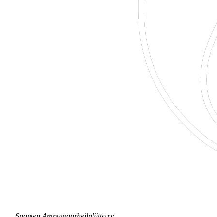
Suomen Ampumaurheiluliitto ry