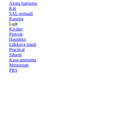
Aloita harrastus
Kiti
SAL-portaali
Kauppa
Lajit
Kivääri
Pistooli
Haulikko
Liikkuva maali
Practical
Siluetti
Kasa-ammunta
Mustaruuti
PRS