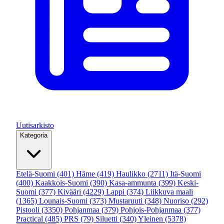
Uutisarkisto
Kategoria
Etelä-Suomi
(401)
Häme
(419)
Haulikko
(2711)
Itä-Suomi
(400)
Kaakkois-Suomi
(390)
Kasa-ammunta
(399)
Keski-
Suomi
(377)
Kivääri
(4229)
Lappi
(374)
Liikkuva maali
(1365)
Lounais-Suomi
(373)
Mustaruuti
(348)
Nuoriso
(292)
Pistooli
(3350)
Pohjanmaa
(379)
Pohjois-Pohjanmaa
(377)
Practical
(485)
PRS
(79)
Siluetti
(340)
Yleinen
(5378)