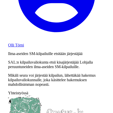
Olli Törni
Ilma-aseiden SM-kilpailuille etsitään järjestäjää
SAL:n kilpailuvaliokunta etsii kisajärjestäjää Lohjalla
peruuntuneiden ilma-aseiden SM-kilpailuille.
Mikäli seura voi järjestää kilpailun, lähettäkää hakemus
kilpailuvaliokunnalle, joka käsittelee hakemuksen
mahdollisimman nopeasti.
Yhteistyössä