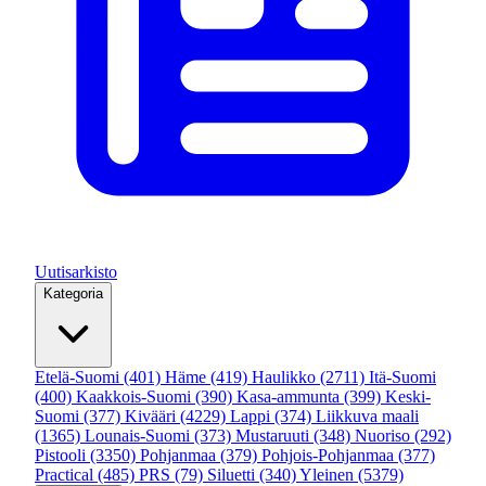
Uutisarkisto
Kategoria
Etelä-Suomi
(401)
Häme
(419)
Haulikko
(2711)
Itä-Suomi
(400)
Kaakkois-Suomi
(390)
Kasa-ammunta
(399)
Keski-
Suomi
(377)
Kivääri
(4229)
Lappi
(374)
Liikkuva maali
(1365)
Lounais-Suomi
(373)
Mustaruuti
(348)
Nuoriso
(292)
Pistooli
(3350)
Pohjanmaa
(379)
Pohjois-Pohjanmaa
(377)
Practical
(485)
PRS
(79)
Siluetti
(340)
Yleinen
(5379)