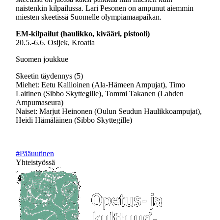
naistenkin kilpailussa. Lari Pesonen on ampunut aiemmin
miesten skeetissä Suomelle olympiamaapaikan.
EM-kilpailut (haulikko, kivääri, pistooli)
20.5.-6.6. Osijek, Kroatia
Suomen joukkue
Skeetin täydennys (5)
Miehet: Eetu Kallioinen (Ala-Hämeen Ampujat), Timo
Laitinen (Sibbo Skyttegille), Tommi Takanen (Lahden
Ampumaseura)
Naiset: Marjut Heinonen (Oulun Seudun Haulikkoampujat),
Heidi Hämäläinen (Sibbo Skyttegille)
#Pääuutinen
Yhteistyössä