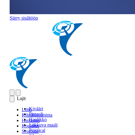
Siirry sisältöön
Lajit
Kivääri
Liitto
Pistooli
Kilpailutoiminta
Haulikko
Harrastus
Liikkuva maali
Koulutus
Practical
Seuroille