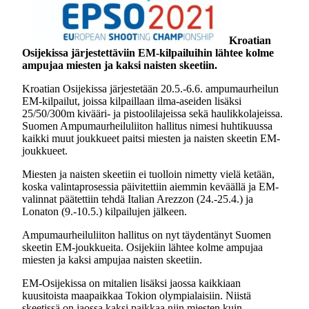
Kroatian
Osijekissa järjestettäviin EM-kilpailuihin lähtee kolme
ampujaa miesten ja kaksi naisten skeetiin.
Kroatian Osijekissa järjestetään 20.5.-6.6. ampumaurheilun
EM-kilpailut, joissa kilpaillaan ilma-aseiden lisäksi
25/50/300m kivääri- ja pistoolilajeissa sekä haulikkolajeissa.
Suomen Ampumaurheiluliiton hallitus nimesi huhtikuussa
kaikki muut joukkueet paitsi miesten ja naisten skeetin EM-
joukkueet.
Miesten ja naisten skeetiin ei tuolloin nimetty vielä ketään,
koska valintaprosessia päivitettiin aiemmin keväällä ja EM-
valinnat päätettiin tehdä Italian Arezzon (24.-25.4.) ja
Lonaton (9.-10.5.) kilpailujen jälkeen.
Ampumaurheiluliiton hallitus on nyt täydentänyt Suomen
skeetin EM-joukkueita. Osijekiin lähtee kolme ampujaa
miesten ja kaksi ampujaa naisten skeetiin.
EM-Osijekissa on mitalien lisäksi jaossa kaikkiaan
kuusitoista maapaikkaa Tokion olympialaisiin. Niistä
skeetissä on jaossa kaksi paikkaa niin miesten kuin