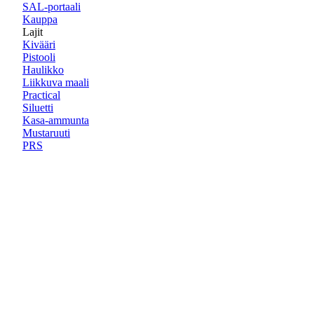
SAL-portaali
Kauppa
Lajit
Kivääri
Pistooli
Haulikko
Liikkuva maali
Practical
Siluetti
Kasa-ammunta
Mustaruuti
PRS