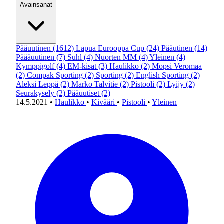
Avainsanat
Pääuutinen
(1612)
Lapua Eurooppa Cup
(24)
Pääutinen
(14)
Päääuutinen
(7)
Suhl
(4)
Nuorten MM
(4)
Yleinen
(4)
Kymppigolf
(4)
EM-kisat
(3)
Haulikko
(2)
Mopsi Veromaa
(2)
Compak Sporting
(2)
Sporting
(2)
English Sporting
(2)
Aleksi Leppä
(2)
Marko Talvitie
(2)
Pistooli
(2)
Lyijy
(2)
Seurakysely
(2)
Pääuutiset
(2)
14.5.2021
•
Haulikko
•
Kivääri
•
Pistooli
•
Yleinen